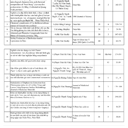
CỰU NGƯỜI HỌC