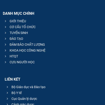
DANH MỤC CHÍNH
GIỚI THIỆU
CƠ CẤU TỔ CHỨC
TUYỂN SINH
ĐÀO TẠO
ĐẢM BẢO CHẤT LƯỢNG
KHOA HỌC CÔNG NGHỆ
HTQT
CỰU NGƯỜI HỌC
LIÊN KẾT
Bộ Giáo dục và Đào tạo
Bộ Y tế
Cục Quản lý dược
Cảnh giác dược