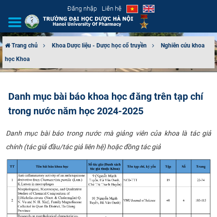
Đăng nhập
Liên hệ
Trang chủ
Khoa Dược liệu - Dược học cổ truyền
Nghiên cứu khoa
học Khoa
GIỚI THIỆU
CƠ CẤU TỔ CHỨC
Danh mục bài báo khoa học đăng trên tạp chí
trong nước năm học 2024-2025
TUYỂN SINH
Danh mục bài báo trong nước mà giảng viên của khoa là tác giả
ĐÀO TẠO
chính (tác giả đầu/tác giả liên hệ) hoặc đồng tác giả
ĐẢM BẢO CHẤT LƯỢNG
KHOA HỌC CÔNG NGHỆ
HTQT