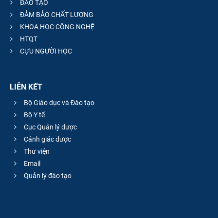
ĐÀO TẠO
ĐẢM BẢO CHẤT LƯỢNG
KHOA HỌC CÔNG NGHỆ
HTQT
CỰU NGƯỜI HỌC
LIÊN KẾT
Bộ Giáo dục và Đào tạo
Bộ Y tế
Cục Quản lý dược
Cảnh giác dược
Thư viện
Email
Quản lý đào tạo