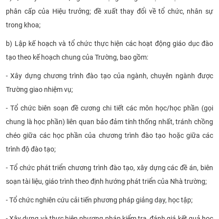
phân cấp của Hiệu trưởng; đề xuất thay đổi về tổ chức, nhân sự
CỰU NGƯỜI HỌC
trong khoa;
b) Lập kế hoạch và tổ chức thực hiện các hoạt động giáo dục đào
tạo theo kế hoạch chung của Trường, bao gồm:
- Xây dựng chương trình đào tạo của ngành, chuyên ngành được
Trường giao nhiệm vụ;
- Tổ chức biên soạn đề cương chi tiết các môn học/học phần (gọi
chung là học phần) liên quan bảo đảm tính thống nhất, tránh chồng
chéo giữa các học phần của chương trình đào tạo hoặc giữa các
trình độ đào tạo;
- Tổ chức phát triển chương trình đào tạo, xây dựng các đề án, biên
soạn tài liệu, giáo trình theo định hướng phát triển của Nhà trường;
- Tổ chức nghiên cứu cải tiến phương pháp giảng dạy, học tập;
- Xây dựng và thực hiện phương pháp kiểm tra, đánh giá kết quả học