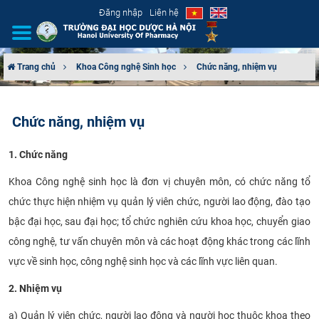
Đăng nhập
Liên hệ
Trang chủ
Khoa Công nghệ Sinh học
Chức năng, nhiệm vụ
GIỚI THIỆU
Chức năng, nhiệm vụ
CƠ CẤU TỔ CHỨC
​1. Chức năng
TUYỂN SINH
Khoa Công nghệ sinh học là đơn​ vị chuyên môn, có chức năng tổ
ĐÀO TẠO
chức thực hiện nhiệm vụ quản lý viên chức, người lao động, đào tạo
bậc đại học, sau đại học; tổ chức nghiên cứu khoa học, chuyển giao
ĐẢM BẢO CHẤT LƯỢNG
công nghệ, tư vấn chuyên môn và các hoạt động khác trong các lĩnh
vực về sinh học, công nghệ sinh học và các lĩnh vực liên quan.
KHOA HỌC CÔNG NGHỆ
2. Nhiệm vụ
HTQT
a) Quản lý viên chức, người lao động và người học thuộc khoa theo