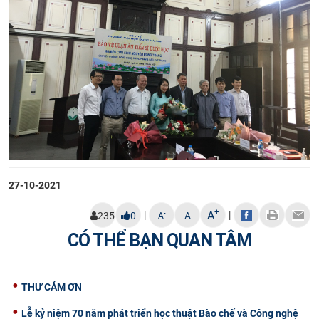
CỰU NGƯỜI HỌC
27-10-2021
+
A
|
|
-
235
0
A
A
CÓ THỂ BẠN QUAN TÂM
THƯ CẢM ƠN
Lễ kỷ niệm 70 năm phát triển học thuật Bào chế và Công nghệ