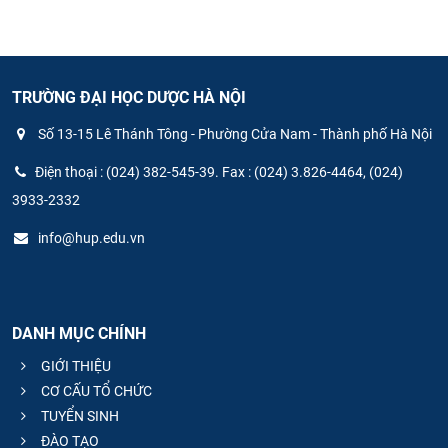
TRƯỜNG ĐẠI HỌC DƯỢC HÀ NỘI
Số 13-15 Lê Thánh Tông - Phường Cửa Nam - Thành phố Hà Nội
Điện thoại : (024) 382-545-39. Fax : (024) 3.826-4464, (024)
3933-2332
info@hup.edu.vn
DANH MỤC CHÍNH
GIỚI THIỆU
CƠ CẤU TỔ CHỨC
TUYỂN SINH
ĐÀO TẠO