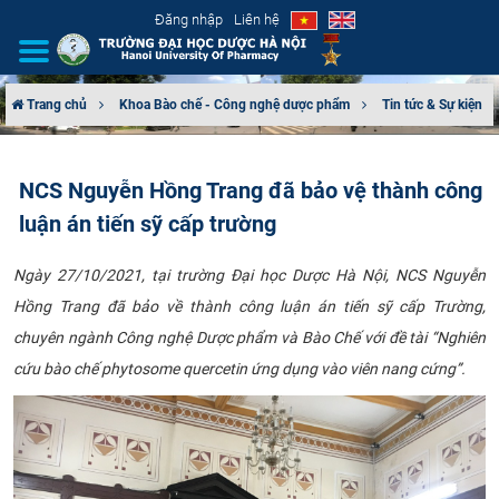
Đăng nhập
Liên hệ
Trang chủ
Khoa Bào chế - Công nghệ dược phẩm
Tin tức & Sự kiện
GIỚI THIỆU
NCS Nguyễn Hồng Trang đã bảo vệ thành công
CƠ CẤU TỔ CHỨC
luận án tiến sỹ cấp trường
TUYỂN SINH
Ngày 27/10/2021, tại trường Đại học Dược Hà Nội, NCS Nguyễn
Hồng Trang đã bảo về thành công luận án tiến sỹ cấp Trường,
ĐÀO TẠO
chuyên ngành Công nghệ Dược phẩm và Bào Chế với đề tài “
Nghiên
ĐẢM BẢO CHẤT LƯỢNG
cứu bào chế phytosome quercetin ứng dụng vào viên nang cứng
”.
KHOA HỌC CÔNG NGHỆ
HTQT