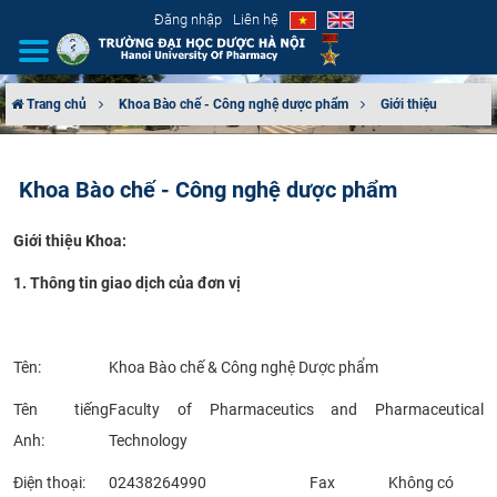
Đăng nhập
Liên hệ
Trang chủ
Khoa Bào chế - Công nghệ dược phẩm
Giới thiệu
GIỚI THIỆU
Khoa Bào chế - Công nghệ dược phẩm
CƠ CẤU TỔ CHỨC
Giới thiệu Khoa:
TUYỂN SINH
1. Thông tin giao dịch của đơn vị
ĐÀO TẠO
ĐẢM BẢO CHẤT LƯỢNG
Tên:
Khoa Bào chế & Công nghệ Dược phẩm
Tên tiếng
Faculty of Pharmaceutics and Pharmaceutical
KHOA HỌC CÔNG NGHỆ
Anh:
Technology
HTQT
Điện thoại:
02438264990​
Fax
Không có