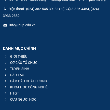
Điện thoại : (024) 382-545-39. Fax : (024) 3.826-4464, (024)
3933-2332
info@hup.edu.vn
DANH MỤC CHÍNH
GIỚI THIỆU
CƠ CẤU TỔ CHỨC
TUYỂN SINH
ĐÀO TẠO
ĐẢM BẢO CHẤT LƯỢNG
KHOA HỌC CÔNG NGHỆ
HTQT
CỰU NGƯỜI HỌC