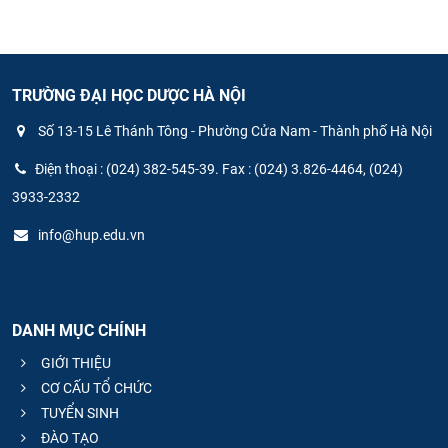
TRƯỜNG ĐẠI HỌC DƯỢC HÀ NỘI
Số 13-15 Lê Thánh Tông - Phường Cửa Nam - Thành phố Hà Nội
Điện thoại : (024) 382-545-39. Fax : (024) 3.826-4464, (024)
3933-2332
info@hup.edu.vn
DANH MỤC CHÍNH
GIỚI THIỆU
CƠ CẤU TỔ CHỨC
TUYỂN SINH
ĐÀO TẠO