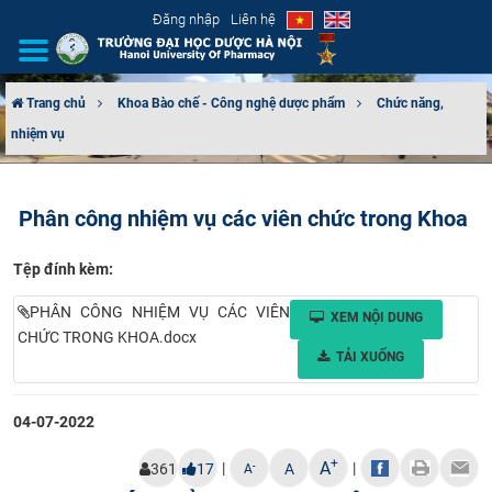
Đăng nhập
Liên hệ
Trang chủ
Khoa Bào chế - Công nghệ dược phẩm
Chức năng,
nhiệm vụ
GIỚI THIỆU
CƠ CẤU TỔ CHỨC
Phân công nhiệm vụ các viên chức trong Khoa
TUYỂN SINH
Tệp đính kèm:
ĐÀO TẠO
PHÂN CÔNG NHIỆM VỤ CÁC VIÊN
XEM NỘI DUNG
CHỨC TRONG KHOA.docx
ĐẢM BẢO CHẤT LƯỢNG
TẢI XUỐNG
KHOA HỌC CÔNG NGHỆ
04-07-2022
HTQT
+
A
|
|
-
361
17
A
A