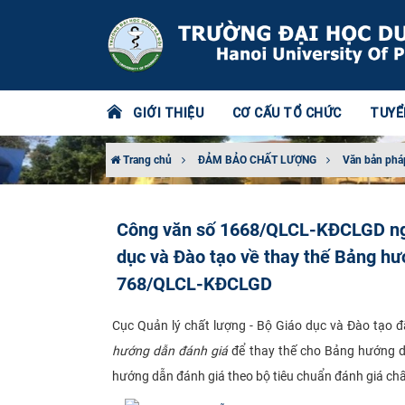
GIỚI THIỆU
CƠ CẤU TỔ CHỨC
TUYỂ
Trang chủ
ĐẢM BẢO CHẤT LƯỢNG
Văn bản phá
Công văn số 1668/QLCL-KĐCLGD ngà
dục và Đào tạo về thay thế Bảng h
768/QLCL-KĐCLGD
Cục Quản lý chất lượng - Bộ Giáo dục và Đào tạ
hướng dẫn đánh giá
để thay thế cho Bảng hướng 
hướng dẫn đánh giá theo bộ tiêu chuẩn đánh giá chất