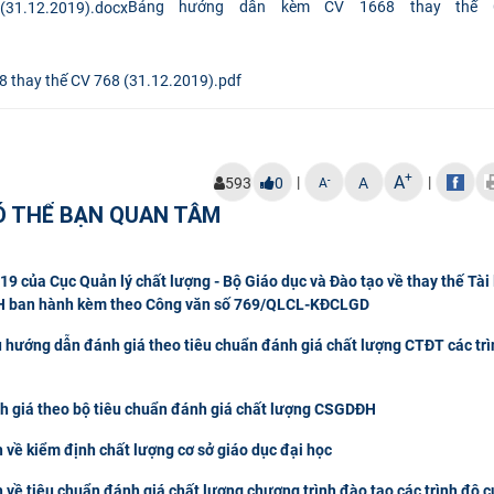
Bảng hướng dẫn kèm CV 1668 thay thế 
 thay thế CV 768 (31.12.2019).pdf
+
A
|
|
-
593
0
A
A
Ó THỂ BẠN QUAN TÂM
ủa Cục Quản lý chất lượng - Bộ Giáo dục và Đào tạo về thay thế Tài 
DĐH ban hành kèm theo Công văn số 769/QLCL-KĐCLGD
 hướng dẫn đánh giá theo tiêu chuẩn đánh giá chất lượng CTĐT các trì
 giá theo bộ tiêu chuẩn đánh giá chất lượng CSGDĐH
ề kiểm định chất lượng cơ sở giáo dục đại học
 tiêu chuẩn đánh giá chất lượng chương trình đào tạo các trình độ c