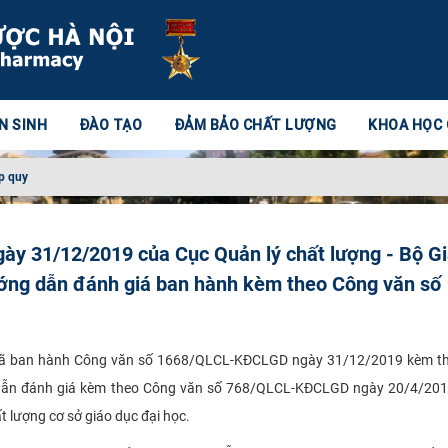
N SINH
ĐÀO TẠO
ĐẢM BẢO CHẤT LƯỢNG
KHOA HỌC
p quy
y 31/12/2019 của Cục Quản lý chất lượng - Bộ G
ướng dẫn đánh giá ban hành kèm theo Công văn số
o đã ban hành Công văn số 1668/QLCL-KĐCLGD ngày 31/12/2019 kèm 
dẫn đánh giá kèm theo Công văn số 768/QLCL-KĐCLGD ngày 20/4/2018
 lượng cơ sở giáo dục đại học.​