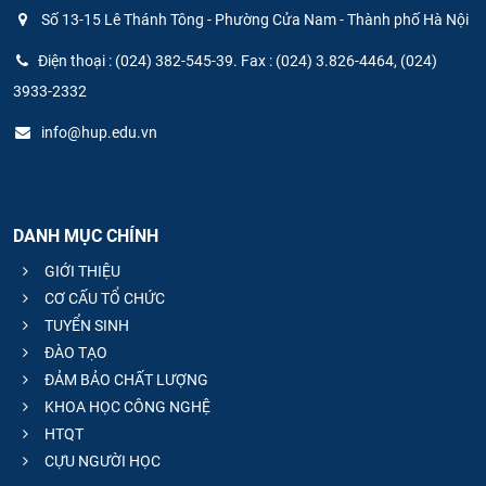
Số 13-15 Lê Thánh Tông - Phường Cửa Nam - Thành phố Hà Nội
Điện thoại : (024) 382-545-39. Fax : (024) 3.826-4464, (024)
3933-2332
info@hup.edu.vn
DANH MỤC CHÍNH
GIỚI THIỆU
CƠ CẤU TỔ CHỨC
TUYỂN SINH
ĐÀO TẠO
ĐẢM BẢO CHẤT LƯỢNG
KHOA HỌC CÔNG NGHỆ
HTQT
CỰU NGƯỜI HỌC