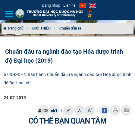
Đăng nhập
Liên hệ
Trang chủ
GIỚI THIỆU
Chuẩn đầu ra
GIỚI THIỆU
Chuẩn đầu ra ngành đào tạo Hóa dược trình
CƠ CẤU TỔ CHỨC
độ Đại học (2019)
TUYỂN SINH
673QĐ-DHN Ban hành Chuẩn đầu ra ngành đào tạo Hóa dược trình
độ Đại học.pdf
ĐÀO TẠO
24-07-2019
ĐẢM BẢO CHẤT LƯỢNG
+
A
|
|
-
208
1
A
A
KHOA HỌC CÔNG NGHỆ
CÓ THỂ BẠN QUAN TÂM
HTQT