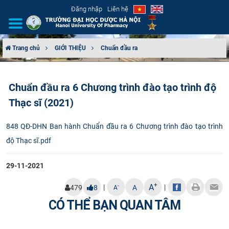
Đăng nhập
Liên hệ
Trang chủ
GIỚI THIỆU
Chuẩn đầu ra
GIỚI THIỆU
Chuẩn đầu ra 6 Chương trình đào tạo trình độ
CƠ CẤU TỔ CHỨC
Thạc sĩ (2021)
TUYỂN SINH
848 QĐ-DHN Ban hành Chuẩn đầu ra 6 Chương trình đào tạo trình
độ Thạc sĩ.pdf
ĐÀO TẠO
29-11-2021
ĐẢM BẢO CHẤT LƯỢNG
+
A
|
|
-
479
8
A
A
KHOA HỌC CÔNG NGHỆ
CÓ THỂ BẠN QUAN TÂM
HTQT