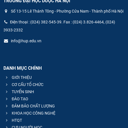
TRƯỜNG ĐẠI HỌC DƯỢC HÀ NỘI
Số 13-15 Lê Thánh Tông - Phường Cửa Nam - Thành phố Hà Nội
Điện thoại : (024) 382-545-39. Fax : (024) 3.826-4464, (024)
3933-2332
info@hup.edu.vn
DANH MỤC CHÍNH
GIỚI THIỆU
CƠ CẤU TỔ CHỨC
TUYỂN SINH
ĐÀO TẠO
ĐẢM BẢO CHẤT LƯỢNG
KHOA HỌC CÔNG NGHỆ
HTQT
CỰU NGƯỜI HỌC