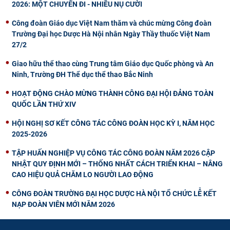
2026: MỘT CHUYẾN ĐI - NHIỀU NỤ CƯỜI
Công đoàn Giáo dục Việt Nam thăm và chúc mừng Công đoàn
Trường Đại học Dược Hà Nội nhân Ngày Thầy thuốc Việt Nam
27/2
Giao hữu thể thao cùng Trung tâm Giáo dục Quốc phòng và An
Ninh, Trường ĐH Thể dục thể thao Bắc Ninh
HOẠT ĐỘNG CHÀO MỪNG THÀNH CÔNG ĐẠI HỘI ĐẢNG TOÀN
QUỐC LẦN THỨ XIV
HỘI NGHỊ SƠ KẾT CÔNG TÁC CÔNG ĐOÀN HỌC KỲ I, NĂM HỌC
2025-2026
TẬP HUẤN NGHIỆP VỤ CÔNG TÁC CÔNG ĐOÀN NĂM 2026 CẬP
NHẬT QUY ĐỊNH MỚI – THỐNG NHẤT CÁCH TRIỂN KHAI – NÂNG
CAO HIỆU QUẢ CHĂM LO NGƯỜI LAO ĐỘNG
CÔNG ĐOÀN TRƯỜNG ĐẠI HỌC DƯỢC HÀ NỘI TỔ CHỨC LỄ KẾT
NẠP ĐOÀN VIÊN MỚI NĂM 2026