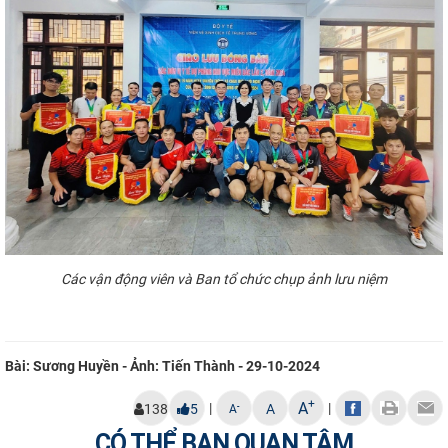
Các vận động viên và Ban tổ chức chụp ảnh lưu niệm
Bài: Sương Huyền - Ảnh: Tiến Thành - 29-10-2024
+
A
|
|
-
138
5
A
A
CÓ THỂ BẠN QUAN TÂM