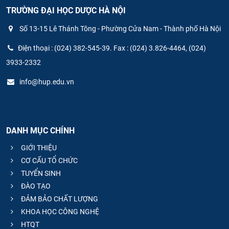
TRƯỜNG ĐẠI HỌC DƯỢC HÀ NỘI
Số 13-15 Lê Thánh Tông - Phường Cửa Nam - Thành phố Hà Nội
Điện thoại : (024) 382-545-39. Fax : (024) 3.826-4464, (024)
3933-2332
info@hup.edu.vn
DANH MỤC CHÍNH
GIỚI THIỆU
CƠ CẤU TỔ CHỨC
TUYỂN SINH
ĐÀO TẠO
ĐẢM BẢO CHẤT LƯỢNG
KHOA HỌC CÔNG NGHỆ
HTQT