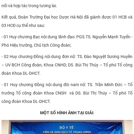
nối và hợp tác trong tương lai.
Kết quả, Đoàn Trường Đại học Dược Hà Nội đã giành được 01 HCB và
03 HCĐ cụ thể như sau:
- 01 Huy chương Bạc nội dung lãnh đạo: PGS.TS. Nguyễn Mạnh Tuyển -
Phó Hiệu trưởng, Chủ tịch Công đoàn;
- 02 Huy chương Đồng nội dung đơn nữ: TS. Đào Nguyệt Sương Huyền
– UV BCH Công đoàn, Khoa CNHD; DS. Bùi Thị Thúy – Tổ phó Tổ công
đoàn Khoa DL-DHCT.
- 01 Huy chương Đồng nội dung đôi nam nữ: TS. Trần Minh Đức – Tổ
trưởng Tổ công đoàn Khoa CNSH và DS. Bùi Thị Thúy – Tổ phó Tổ
công đoàn Khoa DL-DHCT.
MỘT SỐ HÌNH ẢNH TẠI GIẢI: