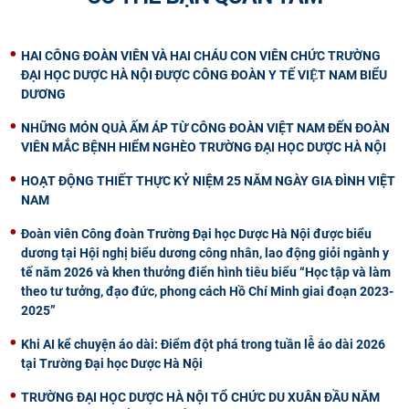
HAI CÔNG ĐOÀN VIÊN VÀ HAI CHÁU CON VIÊN CHỨC TRƯỜNG
ĐẠI HỌC DƯỢC HÀ NỘI ĐƯỢC CÔNG ĐOÀN Y TẾ VIỆT NAM BIỂU
DƯƠNG
NHỮNG MÓN QUÀ ẤM ÁP TỪ CÔNG ĐOÀN VIỆT NAM ĐẾN ĐOÀN
VIÊN MẮC BỆNH HIỂM NGHÈO TRƯỜNG ĐẠI HỌC DƯỢC HÀ NỘI
HOẠT ĐỘNG THIẾT THỰC KỶ NIỆM 25 NĂM NGÀY GIA ĐÌNH VIỆT
NAM
Đoàn viên Công đoàn Trường Đại học Dược Hà Nội được biểu
dương tại Hội nghị biểu dương công nhân, lao động giỏi ngành y
tế năm 2026 và khen thưởng điển hình tiêu biểu “Học tập và làm
theo tư tưởng, đạo đức, phong cách Hồ Chí Minh giai đoạn 2023-
2025”
Khi AI kể chuyện áo dài: Điểm đột phá trong tuần lễ áo dài 2026
tại Trường Đại học Dược Hà Nội
TRƯỜNG ĐẠI HỌC DƯỢC HÀ NỘI TỔ CHỨC DU XUÂN ĐẦU NĂM