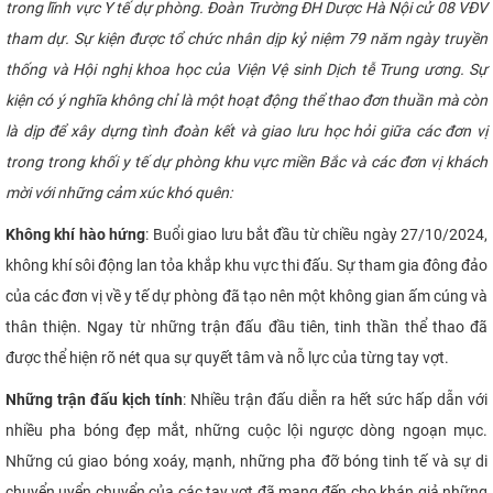
trong lĩnh vực Y tế dự phòng. Đoàn Trường ĐH Dược Hà Nội cử 08 VĐV
CỰU NGƯỜI HỌC
tham dự. Sự kiện được tổ chức nhân dịp kỷ niệm 79 năm ngày truyền
thống và Hội nghị khoa học của Viện Vệ sinh Dịch tễ Trung ương. Sự
kiện có ý nghĩa không chỉ là một hoạt động thể thao đơn thuần mà còn
là dịp để xây dựng tình đoàn kết và giao lưu học hỏi giữa các đơn vị
trong trong khối y tế dự phòng khu vực miền Bắc và các đơn vị khách
mời với những cảm xúc khó quên:
Không khí hào hứng
: Buổi giao lưu bắt đầu từ chiều ngày 27/10/2024,
không khí sôi động lan tỏa khắp khu vực thi đấu. Sự tham gia đông đảo
của các đơn vị về y tế dự phòng đã tạo nên một không gian ấm cúng và
thân thiện. Ngay từ những trận đấu đầu tiên, tinh thần thể thao đã
được thể hiện rõ nét qua sự quyết tâm và nỗ lực của từng tay vợt.
Những trận đấu kịch tính
: Nhiều trận đấu diễn ra hết sức hấp dẫn với
nhiều pha bóng đẹp mắt, những cuộc lội ngược dòng ngoạn mục.
Những cú giao bóng xoáy, mạnh, những pha đỡ bóng tinh tế và sự di
chuyển uyển chuyển của các tay vợt đã mang đến cho khán giả những