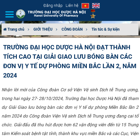
Đăng nhập
Liên hệ
Trang chủ
GIỚI THIỆU
CÔNG ĐOÀN
Tin tức & Sự kiện
GIỚI THIỆU
TRƯỜNG ĐẠI HỌC DƯỢC HÀ NỘI ĐẠT THÀNH
TÍCH CAO TẠI GIẢI GIAO LƯU BÓNG BÀN CÁC
CƠ CẤU TỔ CHỨC
ĐƠN VỊ Y TẾ DỰ PHÒNG MIỀN BẮC LẦN 2, NĂM
TUYỂN SINH
2024
ĐÀO TẠO
Nhận lời mời của Công đoàn Cơ sở Viện Vệ sinh Dịch tễ Trung ương,
trong hai ngày 27- 28/10/2024, Trường Đại học Dược Hà Nội đã tham
ĐẢM BẢO CHẤT LƯỢNG
dự Giải Giao lưu bóng bàn các đơn vị Y tế dự phòng Miền Bắc lần 2
năm 2024 do Công đoàn Viện Vệ sinh Dịch tễ Trung ương đang cai tổ
KHOA HỌC CÔNG NGHỆ
chức. Giải đấu đã thu hút được hơn 62 vận động viên đến từ 15 Trung
HTQT
tâm Kiểm soát bệnh tật tỉnh, thành khu vực miền Bắc và các Cục, Viện