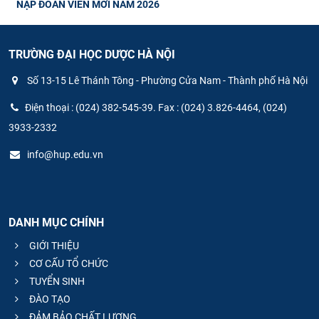
NẠP ĐOÀN VIÊN MỚI NĂM 2026
TRƯỜNG ĐẠI HỌC DƯỢC HÀ NỘI
Số 13-15 Lê Thánh Tông - Phường Cửa Nam - Thành phố Hà Nội
Điện thoại : (024) 382-545-39. Fax : (024) 3.826-4464, (024)
3933-2332
info@hup.edu.vn
DANH MỤC CHÍNH
GIỚI THIỆU
CƠ CẤU TỔ CHỨC
TUYỂN SINH
ĐÀO TẠO
ĐẢM BẢO CHẤT LƯỢNG