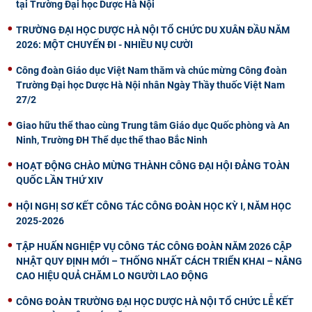
tại Trường Đại học Dược Hà Nội
TRƯỜNG ĐẠI HỌC DƯỢC HÀ NỘI TỔ CHỨC DU XUÂN ĐẦU NĂM
2026: MỘT CHUYẾN ĐI - NHIỀU NỤ CƯỜI
Công đoàn Giáo dục Việt Nam thăm và chúc mừng Công đoàn
Trường Đại học Dược Hà Nội nhân Ngày Thầy thuốc Việt Nam
27/2
Giao hữu thể thao cùng Trung tâm Giáo dục Quốc phòng và An
Ninh, Trường ĐH Thể dục thể thao Bắc Ninh
HOẠT ĐỘNG CHÀO MỪNG THÀNH CÔNG ĐẠI HỘI ĐẢNG TOÀN
QUỐC LẦN THỨ XIV
HỘI NGHỊ SƠ KẾT CÔNG TÁC CÔNG ĐOÀN HỌC KỲ I, NĂM HỌC
2025-2026
TẬP HUẤN NGHIỆP VỤ CÔNG TÁC CÔNG ĐOÀN NĂM 2026 CẬP
NHẬT QUY ĐỊNH MỚI – THỐNG NHẤT CÁCH TRIỂN KHAI – NÂNG
CAO HIỆU QUẢ CHĂM LO NGƯỜI LAO ĐỘNG
CÔNG ĐOÀN TRƯỜNG ĐẠI HỌC DƯỢC HÀ NỘI TỔ CHỨC LỄ KẾT