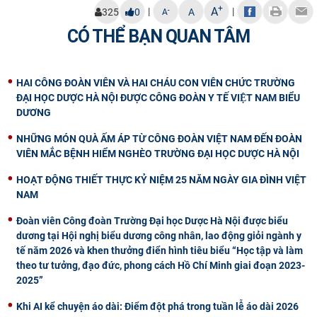
+
A
|
|
-
325
0
A
A
CÓ THỂ BẠN QUAN TÂM
HAI CÔNG ĐOÀN VIÊN VÀ HAI CHÁU CON VIÊN CHỨC TRƯỜNG
ĐẠI HỌC DƯỢC HÀ NỘI ĐƯỢC CÔNG ĐOÀN Y TẾ VIỆT NAM BIỂU
DƯƠNG
NHỮNG MÓN QUÀ ẤM ÁP TỪ CÔNG ĐOÀN VIỆT NAM ĐẾN ĐOÀN
VIÊN MẮC BỆNH HIỂM NGHÈO TRƯỜNG ĐẠI HỌC DƯỢC HÀ NỘI
HOẠT ĐỘNG THIẾT THỰC KỶ NIỆM 25 NĂM NGÀY GIA ĐÌNH VIỆT
NAM
Đoàn viên Công đoàn Trường Đại học Dược Hà Nội được biểu
dương tại Hội nghị biểu dương công nhân, lao động giỏi ngành y
tế năm 2026 và khen thưởng điển hình tiêu biểu “Học tập và làm
theo tư tưởng, đạo đức, phong cách Hồ Chí Minh giai đoạn 2023-
2025”
Khi AI kể chuyện áo dài: Điểm đột phá trong tuần lễ áo dài 2026