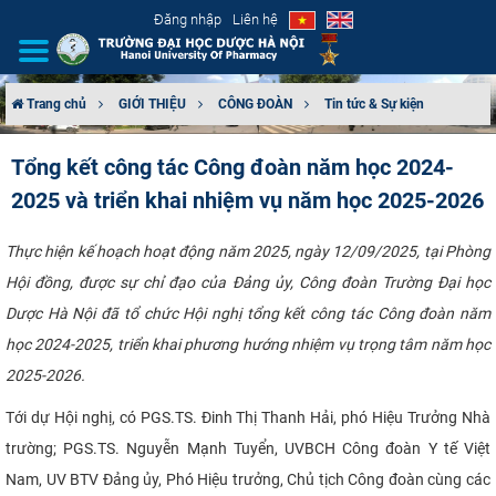
Đăng nhập
Liên hệ
Trang chủ
GIỚI THIỆU
CÔNG ĐOÀN
Tin tức & Sự kiện
GIỚI THIỆU
Tổng kết công tác Công đoàn năm học 2024-
2025 và triển khai nhiệm vụ năm học 2025-2026
CƠ CẤU TỔ CHỨC
TUYỂN SINH
Thực hiện kế hoạch hoạt động năm 2025, ngày 12/09/2025, tại Phòng
Hội đồng, được sự chỉ đạo của Đảng ủy, Công đoàn Trường Đại học
ĐÀO TẠO
Dược Hà Nội đã tổ chức Hội nghị tổng kết công tác Công đoàn năm
học 2024-2025, triển khai phương hướng nhiệm vụ trọng tâm năm học
ĐẢM BẢO CHẤT LƯỢNG
2025-2026.
KHOA HỌC CÔNG NGHỆ
Tới dự Hội nghị, có PGS.TS. Đinh Thị Thanh Hải, phó Hiệu Trưởng Nhà
trường; PGS.TS. Nguyễn Mạnh Tuyển, UVBCH Công đoàn Y tế Việt
HTQT
Nam, UV BTV Đảng ủy, Phó Hiệu trưởng, Chủ tịch Công đoàn cùng các