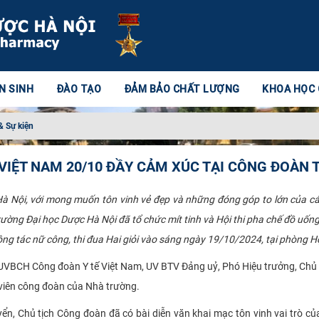
N SINH
ĐÀO TẠO
ĐẢM BẢO CHẤT LƯỢNG
KHOA HỌC
& Sự kiện
 VIỆT NAM 20/10 ĐẦY CẢM XÚC TẠI CÔNG ĐOÀN
 Nội, với mong muốn tôn vinh vẻ đẹp và những đóng góp to lớn của cá
ờng Đại học Dược Hà Nội đã tổ chức mít tinh và Hội thi pha chế đồ uốn
ng tác nữ công, thi đua Hai giỏi vào sáng ngày 19/10/2024, tại phòng H
 UVBCH Công đoàn Y tế Việt Nam, UV BTV Đảng uỷ, Phó Hiệu trưởng, Chủ t
 viên công đoàn của Nhà trường.
, Chủ tịch Công đoàn đã có bài diễn văn khai mạc tôn vinh vai trò củ