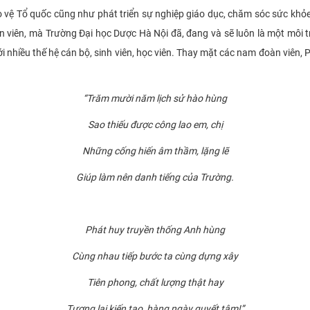
 vệ Tổ quốc cũng như phát triển sự nghiệp giáo dục, chăm sóc sức khỏe
n viên, mà Trường Đại học Dược Hà Nội đã, đang và sẽ luôn là một môi 
ới nhiều thế hệ cán bộ, sinh viên, học viên. Thay mặt các nam đoàn viên
“Trăm mười năm lịch sử hào hùng
Sao thiếu được công lao em, chị
Những cống hiến âm thầm
,
lặng lẽ
Giúp làm nên danh tiếng của Trường.
Phát huy truyền thống Anh hùng
Cùng nhau tiếp bước ta cùng dựng xây
Tiên phong, chất lượng thật hay
Tương lai kiến tạo, hàng ngày quyết tâm!”