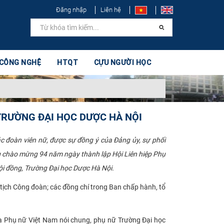
Đăng nhập
Liên hệ
 CÔNG NGHỆ
HTQT
CỰU NGƯỜI HỌC
 TRƯỜNG ĐẠI HỌC DƯỢC HÀ NỘI
c đoàn viên nữ, được sự đồng ý của Đảng ủy, sự phối
g chào mừng 94 năm ngày thành lập Hội Liên hiệp Phụ
ội đồng, Trường Đại học Dược Hà Nội.
ịch Công đoàn; các đồng chí trong Ban chấp hành, tổ
a Phụ nữ Việt Nam nói chung, phụ nữ Trường Đại học