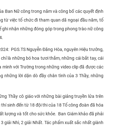
của Ban Nữ công trong năm và công bố các quyết định
g từ việc tổ chức đi tham quan dã ngoại đầu năm, tổ
Để ghi nhận những đóng góp trong phong trào nữ công
4.
m 2024: PGS.TS Nguyễn Đăng Hòa, nguyên Hiệu trưởng,
 là những bó hoa tươi thắm, những cái bắt tay, cái
 mình với Trường trong những video clip đã được các
ng những lời dặn dò đầy chân tình của 3 Thầy, những
ng Thầy cô giáo với những bài giảng truyền lửa trên
hí sinh đến từ 18 đội thi của 18 Tổ công đoàn đã hóa
ất lượng và tốt cho sức khỏe. Ban Giám khảo đã phải
3 giải Nhì, 2 giải Nhất. Tác phẩm xuất sắc nhất giành