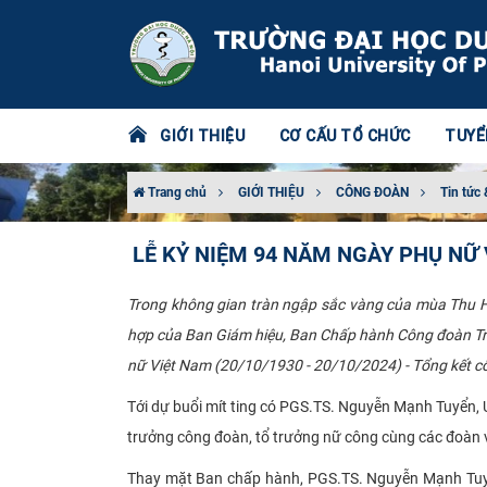
GIỚI THIỆU
CƠ CẤU TỔ CHỨC
TUYỂ
Trang chủ
GIỚI THIỆU
CÔNG ĐOÀN
Tin tức 
LỄ KỶ NIỆM 94 NĂM NGÀY PHỤ NỮ
Trong không gian tràn ngập sắc vàng của mùa Thu Hà
hợp của Ban Giám hiệu, Ban Chấp hành Công đoàn Trư
nữ Việt Nam (20/10/1930 - 20/10/2024) - Tổng kết cô
Tới dự buổi mít ting có PGS.TS. Nguyễn Mạnh Tuyển,
trưởng công đoàn, tổ trưởng nữ công cùng các đoàn
Thay mặt Ban chấp hành, PGS.TS. Nguyễn Mạnh Tuyển