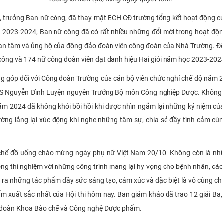
, trưởng Ban nữ công, đã thay mặt BCH CĐ trường tổng kết hoạt động 
 2023-2024, Ban nữ công đã có rất nhiều những đổi mới trong hoạt độn
uan tâm và ủng hộ của đông đảo đoàn viên công đoàn của Nhà Trường. 
 công và 174 nữ công đoàn viên đạt danh hiệu Hai giỏi năm học 2023-202
đóng góp đối với Công đoàn Trường của cán bộ viên chức nghỉ chế độ nă
 Nguyễn Đình Luyện nguyên Trưởng Bộ môn Công nghiệp Dược. Không chỉ
ăm 2024 đã không khỏi bồi hồi khi được nhìn ngắm lại những kỷ niệm của
ng lắng lại xúc động khi nghe những tâm sự, chia sẻ đầy tình cảm cù
 chế đồ uống chào mừng ngày phụ nữ Việt Nam 20/10. Không còn là nhữ
g thí nghiệm với những công trình mang lại hy vọng cho bệnh nhân, các t
 ra những tác phẩm đầy sức sáng tạo, cảm xúc và đặc biệt là vô cùng ch
m xuất sắc nhất của Hội thi hôm nay. Ban giám khảo đã trao 12 giải Ba, 
ông đoàn Khoa Bào chế và Công nghệ Dược phẩm.