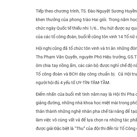
Tiếp theo chương trình, TS. Đào Nguyệt Sương Huyền
khen thưởng của phong trào Hai giỏi. Trong năm học
chức ngày Quốc tế thiếu nhi 1/6… thu hút được sự q
của các tổ công đoàn, buổi lễ cũng tôn vinh 14 Tổ nữ
Hội nghị cũng đã tổ chức tôn vinh và tri ân những 
Ths Phạm Văn Quyến, nguyên Phó Hiệu trưởng, GS.TS
ôm chia tay nồng ấm, các cán bộ được nghỉ chế độ n
Tổ công đoàn và BCH dày công chuẩn bị. Cả Hội trườ
người hội đủ 4 yếu tố UY-TÍN-TÂM-TẦM.
Điểm nhấn của buổi mít tinh năm nay là Hội thi Pha
giảng đường, những nhà khoa học miệt mài trong phòn
thân thành những nghệ nhân pha chế tài năng để tạo
làm việc vô cùng vất vả để lựa chọn ra những tác phẩ
được giải Đặc biệt là “Thu” của đội thi đến từ Tổ C