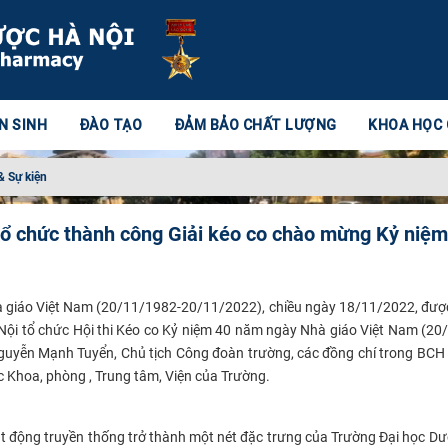
N SINH
ĐÀO TẠO
ĐẢM BẢO CHẤT LƯỢNG
KHOA HỌC
& Sự kiện
ổ chức thành công Giải kéo co chào mừng Kỷ niệ
à giáo Việt Nam (20/11/1982-20/11/2022), chiều ngày 18/11/2022, đượ
Nội
tổ ch
ứ
c Hội thi Kéo co
K
ỷ niệm 40 năm ngày Nhà giáo Việt Nam (20
guyễn Mạnh Tuyển, Chủ tịch
C
ông đoàn trường, các đồng chí trong BCH 
ác Khoa, phòng , Trung tâm, Viện của Trường.
t động truyền thống trở thành một nét đặc trưng của Trường Đại học Dược