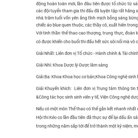
động hoàn toàn mới, lần đâu tiên được tổ chức từ s
các đội tuyển tham gia thi đấu đã luyện tập rất hăng s
nhà trăm tuổi vốn yên ắng tĩnh mịch bỗng sáng bừng 
chiếc áo blue quen thuộc, các
thầy cô,
xuất hiên trong
Với tinh thần thể
thao cao thượng, trung thực, đoàn k
có được khiến cho buổi thi đấu hết sức sôi nổi mà vô 
Giải Nhất: Liên đơn
vị
Tổ chức
-
Hành chính
&
Tài chín
Giải Nhì: Khoa Dược lý
-
Dược lâm sàng
Giải Ba: Khoa Khoa học cơ bản
;
Khoa Công nghệ sinh 
Giải Khuyến khích: Liên đơn
vị
Trung tâm thông tin 
&
Công tác học sinh sinh viên y tế, Viện Công nghệ d
Nếu có một môn Thể thao có thể gắn kết nhanh nhất c
Hội thi Kéo co lần đầu tiên đã thực sự để lại dấu ấn 
trong những năm sắp tới để trở thành một kỷ niệm, mộ