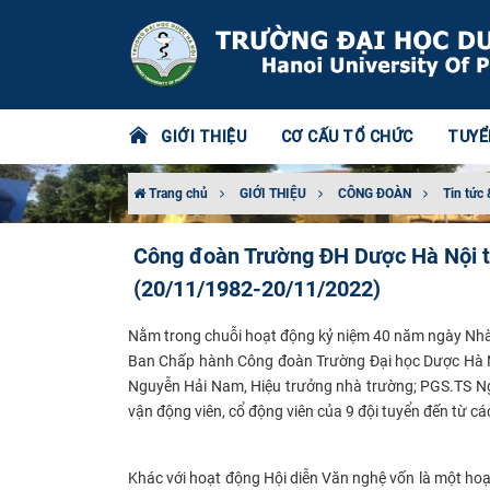
GIỚI THIỆU
CƠ CẤU TỔ CHỨC
TUYỂ
Trang chủ
GIỚI THIỆU
CÔNG ĐOÀN
Tin tức 
Công đoàn Trường ĐH Dược Hà Nội t
(20/11/1982-20/11/2022)
Nằm trong chuỗi hoạt động kỷ niệm 40 năm ngày Nh
Ban Chấp hành
C
ông đoàn Trường Đại
học Dược Hà 
Nguyễn Hải Nam, Hiệu trưởng nhà trường; PGS.TS N
vận động viên, cổ động viên của 9 đội tuyển đến từ c
Khác với hoạt động Hội diễn Văn nghệ vốn là một hoạ