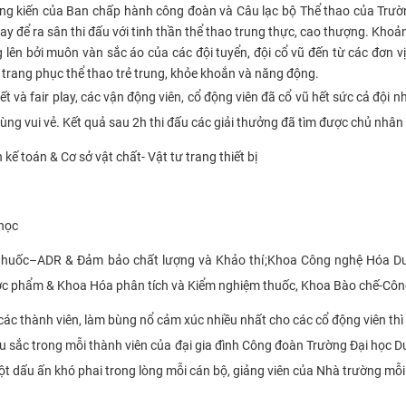
áng kiến của Ban chấp hành công đoàn và Câu lạc bộ Thể thao của Trư
ay để ra sân thi đấu với tinh thầ
n thể thao trung thực, cao thượng.
Khoản
lên bởi muôn vàn sắc áo của các đội tuyển, đội cổ vũ đến từ các đơn
vị
 trang phục thể thao trẻ trung,
khỏe khoắn
và
năng động.
ết và
fair play, các vận động viên, cổ động viên đã cổ vũ hết sức cả đội 
cùng vui vẻ. Kết quả sau 2h thi đấu các giải thưởng đã tìm được chủ nhân
h kế toán
&
Cơ sở vật chất
- Vật tư trang thiết bị
học
thuốc
–
ADR
&
Đảm bảo chất lượng và Khảo thí
;
Khoa Công nghệ Hóa D
ược phẩm
&
Khoa Hóa phân tích và Kiểm nghiệm thuốc, Khoa Bào chế-Cô
ác thành viên, làm bùng nổ cảm xúc nhiều nhất cho các cổ động viên thì 
sâu sắc trong mỗi thành viên của đại gia đình Công đoàn Trường Đại học Dượ
t dấu ấn khó phai trong lòng mỗi cán bộ, giảng viên của Nhà trường mỗi 