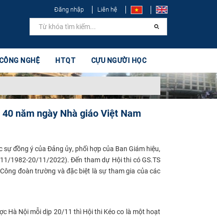
Đăng nhập
Liên hệ
 CÔNG NGHỆ
HTQT
CỰU NGƯỜI HỌC
m 40 năm ngày Nhà giáo Việt Nam
c sự đồng
ý
của Đảng ủy
, phối hợp của
Ban Giám
hiệu,
/11/1982-20/11/2022). Đến tham dự Hội thi có GS.TS
Công đoàn trường và đặc biệt là sự tham gia của các
 Hà Nội mỗi dịp 20/11 thì Hội thi Kéo co là một hoạt