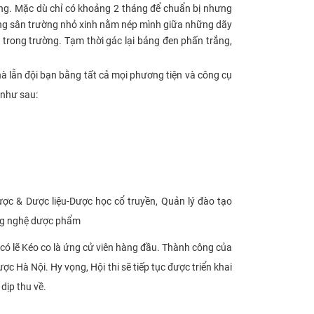
ờng. Mặc dù chỉ có khoảng 2 tháng để chuẩn bị nhưng
g sân trường nhỏ xin
h
nằm nép mình giữa những dãy
trong trường. Tạm
thời gác lại bảng đen phấn trắng,
nhà lẫn đội bạn bằng tất cả mọi phương tiện và công cụ
 như sau:
ược
&
Dược liệu
-
Dược học cổ truyền, Quản lý đào tạo
ng nghệ dược phẩm
có lẽ Kéo co là ứng cử viên hàng đầu. Thành công của
c Hà Nội. Hy vọng, Hội thi sẽ tiếp tục được triển khai
dịp thu về.