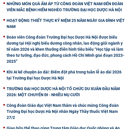
NHỮNG MÓN QUÀ ẤM ÁP TỪ CÔNG ĐOÀN VIỆT NAM ĐẾN ĐOÀN
VIÊN MẮC BỆNH HIỂM NGHÈO TRƯỜNG ĐẠI HỌC DƯỢC HÀ NỘI
HOẠT ĐỘNG THIẾT THỰC KỶ NIỆM 25 NĂM NGÀY GIA ĐÌNH VIỆT
NAM
Đoàn viên Công đoàn Trường Đại học Dược Hà Nội được biểu
dương tại Hội nghị biểu dương công nhân, lao động giỏi ngành y
tế năm 2026 và khen thưởng điển hình tiêu biểu “Học tập và làm
theo tư tưởng, đạo đức, phong cách Hồ Chí Minh giai đoạn 2023-
2025”
Khi AI kể chuyện áo dài: Điểm đột phá trong tuần lễ áo dài 2026
tại Trường Đại học Dược Hà Nội
TRƯỜNG ĐẠI HỌC DƯỢC HÀ NỘI TỔ CHỨC DU XUÂN ĐẦU NĂM
2026: MỘT CHUYẾN ĐI - NHIỀU NỤ CƯỜI
Công đoàn Giáo dục Việt Nam thăm và chúc mừng Công đoàn
Trường Đại học Dược Hà Nội nhân Ngày Thầy thuốc Việt Nam
27/2
Giao hữu thể thao cùng Trung tâm Giáo dục Quốc phòng và An