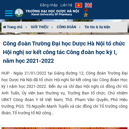
Đăng nhập
Liên hệ
Trang chủ
GIỚI THIỆU
CÔNG ĐOÀN
Tin tức & Sự kiện
GIỚI THIỆU
Công đoàn Trường Đại học Dược Hà Nội tổ chức
Hội nghị sơ kết công tác Công đoàn học kỳ I,
CƠ CẤU TỔ CHỨC
năm học 2021-2022
TUYỂN SINH
HUP - Ngày 21/01/2022 tại Giảng đường 12, Công đoàn Trường Đại
ĐÀO TẠO
học Dược Hà Nội đã tổ chức Hội nghị Sơ kết công tác Công đoàn Học
kỳ I năm học 2021-2022. Đến dự và chỉ đạo Hội nghị có đồng chí Vũ
Anh Tuấn, Ủy viên ban thường vụ, Trưởng Ban tổ chức, Chủ nhiệm
ĐẢM BẢO CHẤT LƯỢNG
UBKT Công đoàn Y tế Việt Nam; ThS. Phạm Văn Quyến, Phó Hiệu
trưởng
; PGS. TS.
Nguyễn
Mạnh Tuyển
và các đồng chí Tổ trưởng công
KHOA HỌC CÔNG NGHỆ
đoàn, Tổ trưởng tổ Nữ công…
HTQT