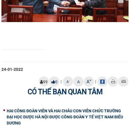
24-01-2022
+
A
|
|
-
99
0
A
A
CÓ THỂ BẠN QUAN TÂM
HAI CÔNG ĐOÀN VIÊN VÀ HAI CHÁU CON VIÊN CHỨC TRƯỜNG
ĐẠI HỌC DƯỢC HÀ NỘI ĐƯỢC CÔNG ĐOÀN Y TẾ VIỆT NAM BIỂU
DƯƠNG