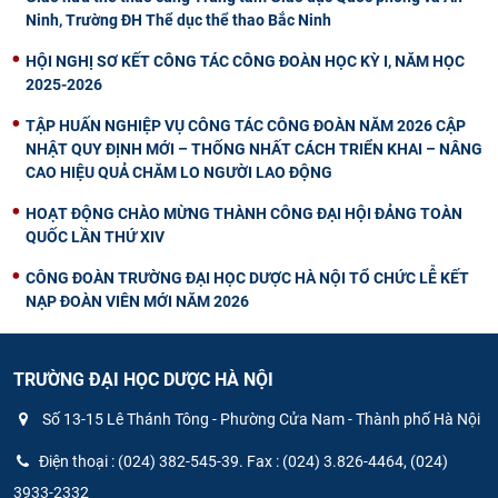
Ninh, Trường ĐH Thể dục thể thao Bắc Ninh
HỘI NGHỊ SƠ KẾT CÔNG TÁC CÔNG ĐOÀN HỌC KỲ I, NĂM HỌC
2025-2026
TẬP HUẤN NGHIỆP VỤ CÔNG TÁC CÔNG ĐOÀN NĂM 2026 CẬP
NHẬT QUY ĐỊNH MỚI – THỐNG NHẤT CÁCH TRIỂN KHAI – NÂNG
CAO HIỆU QUẢ CHĂM LO NGƯỜI LAO ĐỘNG
HOẠT ĐỘNG CHÀO MỪNG THÀNH CÔNG ĐẠI HỘI ĐẢNG TOÀN
QUỐC LẦN THỨ XIV
CÔNG ĐOÀN TRƯỜNG ĐẠI HỌC DƯỢC HÀ NỘI TỔ CHỨC LỄ KẾT
NẠP ĐOÀN VIÊN MỚI NĂM 2026
TRƯỜNG ĐẠI HỌC DƯỢC HÀ NỘI
Số 13-15 Lê Thánh Tông - Phường Cửa Nam - Thành phố Hà Nội
Điện thoại : (024) 382-545-39. Fax : (024) 3.826-4464, (024)
3933-2332