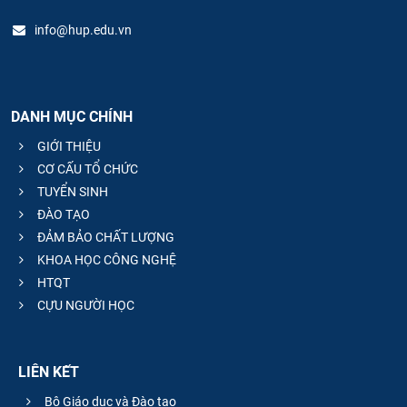
info@hup.edu.vn
DANH MỤC CHÍNH
GIỚI THIỆU
CƠ CẤU TỔ CHỨC
TUYỂN SINH
ĐÀO TẠO
ĐẢM BẢO CHẤT LƯỢNG
KHOA HỌC CÔNG NGHỆ
HTQT
CỰU NGƯỜI HỌC
LIÊN KẾT
Bộ Giáo dục và Đào tạo