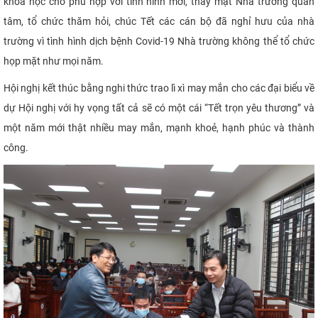
khoa học cho phù hợp với tình hình mới, thay mặt Nhà trường quan
tâm, tổ chức thăm hỏi, chúc Tết các cán bộ đã nghỉ hưu của nhà
trường vì tình hình dịch bệnh Covid
-19
Nhà trường không thể tổ chức
họp mặt như mọi năm.
Hội
nghị
kết thúc bằng nghi thức trao lì xì may mắn cho các đại biểu về
dự Hội nghị với hy vọng tất cả sẽ có một cái “Tết trọn yêu thương” và
một năm mới thật nhiều may mắn, mạnh khoẻ, hạnh phúc và thành
công
.