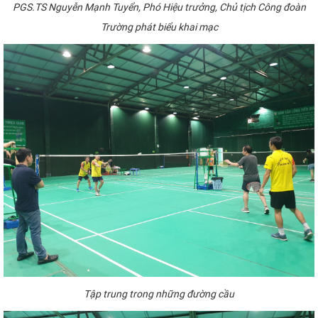
PGS.TS Nguyễn Mạnh Tuyển,
P
hó
H
iệu trưởng,
C
hủ tịch Công đoàn
Trường
phát biểu khai mạ
c
Tập trung trong những đường cầu