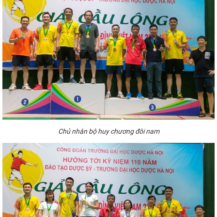
Chủ
nhân bộ huy chương
đôi nam