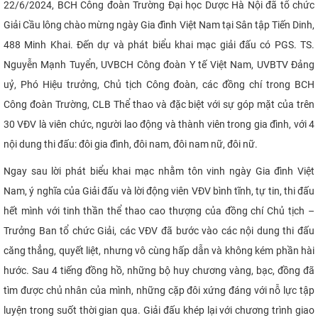
22/6/2024, BCH Công đoàn Trường Đại học Dược Hà Nội đã tổ chức
Giải Cầu lông chào mừng ngày Gia đình Việt Nam tại Sân tập Tiến Dinh,
488 Minh Khai. Đến dự và phát biểu khai mạc giải đấu có PGS. TS.
Nguyễn Mạnh Tuyển, UVBCH Công đoàn Y tế Việt Nam, UVBTV Đảng
uỷ, Phó Hiệu trưởng, Chủ tịch Công đoàn, các đồng chí trong BCH
Công đoàn Trường, CLB Thể thao và đặc biệt với sự góp mặt của trên
30 VĐV là viên chức, người lao động và thành viên trong gia đình, với 4
nội dung thi đấu: đôi gia đình, đôi nam, đôi nam nữ, đôi nữ.
Ngay sau lời phát biểu khai mạc nhằm tôn vinh ngày Gia đình Việt
Nam, ý nghĩa của Giải đấu và lời động viên VĐV bình tĩnh, tự tin, thi đấu
hết mình với tinh thần thể thao cao thượng của đồng chí Chủ tịch –
Trưởng Ban tổ chức Giải, các VĐV đã bước vào các nội dung thi đấu
căng thẳng, quyết liệt, nhưng vô cùng hấp dẫn và không kém phần hài
hước. Sau 4 tiếng đồng hồ, những bộ huy chương vàng, bạc, đồng đã
tìm được chủ nhân của mình, những cặp đôi xứng đáng với nỗ lực tập
luyện trong suốt thời gian qua. Giải đấu khép lại với chương trình giao