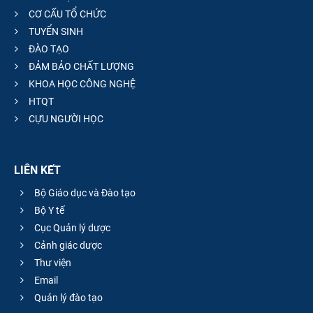
CƠ CẤU TỔ CHỨC
TUYỂN SINH
ĐÀO TẠO
ĐẢM BẢO CHẤT LƯỢNG
KHOA HỌC CÔNG NGHỆ
HTQT
CỰU NGƯỜI HỌC
LIÊN KẾT
Bộ Giáo dục và Đào tạo
Bộ Y tế
Cục Quản lý dược
Cảnh giác dược
Thư viện
Email
Quản lý đào tạo