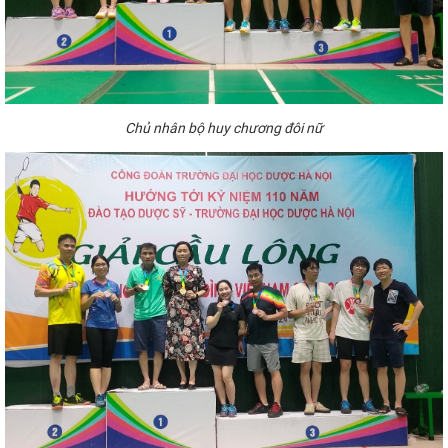
Chủ
nhân bộ huy chương
đôi
nữ