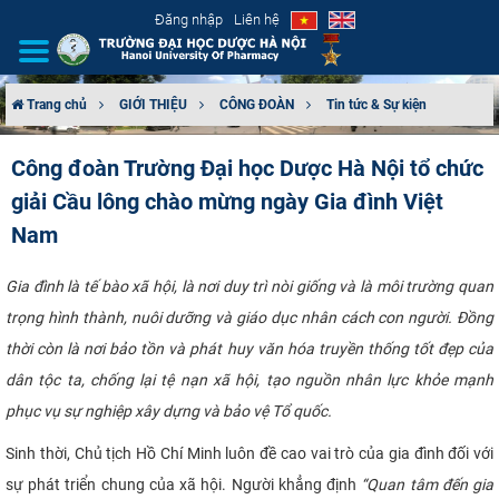
Đăng nhập
Liên hệ
Trang chủ
GIỚI THIỆU
CÔNG ĐOÀN
Tin tức & Sự kiện
GIỚI THIỆU
Công đoàn Trường Đại học Dược Hà Nội tổ chức
giải Cầu lông chào mừng ngày Gia đình Việt
CƠ CẤU TỔ CHỨC
Nam
TUYỂN SINH
Gia đình là tế bào xã hội, là nơi duy trì nòi giống và là môi trường quan
ĐÀO TẠO
trọng hình thành, nuôi dưỡng và giáo dục nhân cách con người. Đồng
thời còn là nơi bảo tồn và phát huy văn hóa truyền thống tốt đẹp của
ĐẢM BẢO CHẤT LƯỢNG
dân tộc ta, chống lại tệ nạn xã hội, tạo nguồn nhân lực khỏe mạnh
phục vụ sự nghiệp xây dựng và bảo vệ Tổ quốc.
KHOA HỌC CÔNG NGHỆ
Sinh thời, Chủ tịch Hồ Chí Minh luôn đề cao vai trò của gia đình đối với
HTQT
sự phát triển chung của xã hội. Người khẳng định
“Quan tâm đến gia