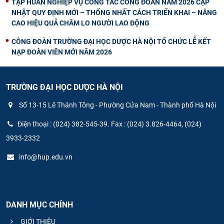
TẬP HUẤN NGHIỆP VỤ CÔNG TÁC CÔNG ĐOÀN NĂM 2026 CẬP
NHẬT QUY ĐỊNH MỚI – THỐNG NHẤT CÁCH TRIỂN KHAI – NÂNG
CAO HIỆU QUẢ CHĂM LO NGƯỜI LAO ĐỘNG
CÔNG ĐOÀN TRƯỜNG ĐẠI HỌC DƯỢC HÀ NỘI TỔ CHỨC LỄ KẾT
NẠP ĐOÀN VIÊN MỚI NĂM 2026
TRƯỜNG ĐẠI HỌC DƯỢC HÀ NỘI
Số 13-15 Lê Thánh Tông - Phường Cửa Nam - Thành phố Hà Nội
Điện thoại : (024) 382-545-39. Fax : (024) 3.826-4464, (024)
3933-2332
info@hup.edu.vn
DANH MỤC CHÍNH
GIỚI THIỆU