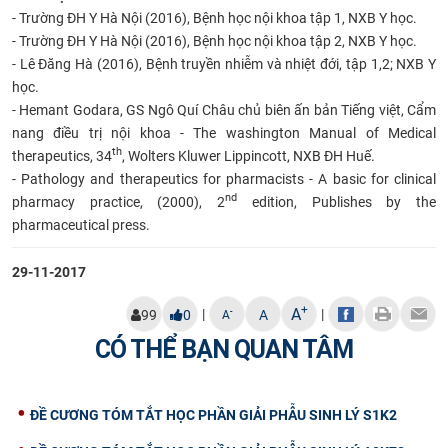
- Trường ĐH Y Hà Nội (2016), Bệnh học nội khoa tập 1, NXB Y học.
- Trường ĐH Y Hà Nội (2016), Bệnh học nội khoa tập 2, NXB Y học.
- Lê Đăng Hà (2016), Bệnh truyền nhiễm và nhiệt đới, tập 1,2; NXB Y
học.
- Hemant Godara, GS Ngô Quí Châu chủ biên ấn bản Tiếng việt, Cẩm
nang điều trị nội khoa - The washington Manual of Medical
th
therapeutics, 34
, Wolters Kluwer Lippincott, NXB ĐH Huế.
- Pathology and therapeutics for pharmacists - A basic for clinical
nd
pharmacy practice, (2000), 2
edition, Publishes by the
pharmaceutical press.
29-11-2017
+
A
|
|
-
99
0
A
A
CÓ THỂ BẠN QUAN TÂM
ĐỀ CƯƠNG TÓM TẮT HỌC PHẦN GIẢI PHẪU SINH LÝ S1K2