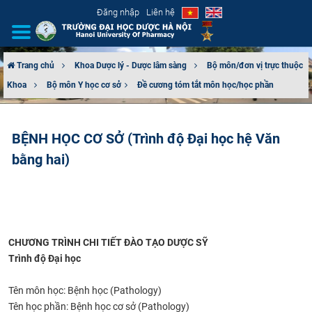
Đăng nhập
Liên hệ
Trang chủ
Khoa Dược lý - Dược lâm sàng
Bộ môn/đơn vị trực thuộc
Khoa
Bộ môn Y học cơ sở​
Đề cương tóm tắt môn học/học phần
GIỚI THIỆU
CƠ CẤU TỔ CHỨC
BỆNH HỌC CƠ SỞ (Trình độ Đại học hệ Văn
bằng hai)
TUYỂN SINH
ĐÀO TẠO
ĐẢM BẢO CHẤT LƯỢNG
CHƯƠNG TRÌNH CHI TIẾT ĐÀO TẠO DƯỢC SỸ
Trình độ Đại học
KHOA HỌC CÔNG NGHỆ
Tên môn học: Bệnh học (Pathology)
HTQT
Tên học phần: Bệnh học cơ sở (Pathology)