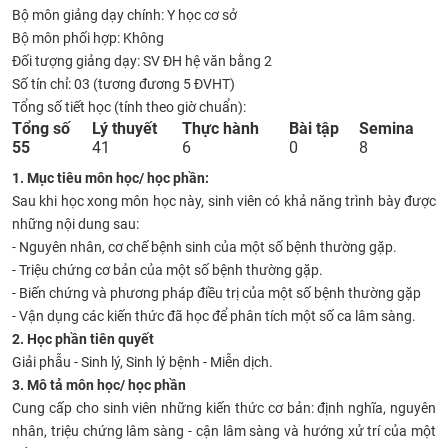
Bộ môn giảng dạy chính: Y học cơ sở
CỰU NGƯỜI HỌC
Bộ môn phối hợp: Không
Đối tượng giảng dạy: SV ĐH hệ văn bằng 2
Số tín chỉ: 03 (tương đương 5 ĐVHT)
Tổng số tiết học (tính theo giờ chuẩn):
​Tổng số
Lý thuyết​
Thực hành​
Bài tập​
Semina​
​55
41
6
0​
​8
1. Mục tiêu môn học/ học phần:
Sau khi học xong môn học này, sinh viên có khả năng trình bày được
những nội dung sau:
- Nguyên nhân, cơ chế bệnh sinh của một số bệnh thường gặp.
- Triệu chứng cơ bản của một số bệnh thường gặp.
- Biến chứng và phương pháp điều trị của một số bệnh thường gặp
- Vận dụng các kiến thức đã học để phân tích một số ca lâm sàng.
2. Học phần tiên quyết
Giải phẫu - Sinh lý, Sinh lý bệnh - Miễn dịch.
3. Mô tả môn học/ học phần
Cung cấp cho sinh viên những kiến thức cơ bản: định nghĩa, nguyên
nhân, triệu chứng lâm sàng - cận lâm sàng và hướng xử trí của một