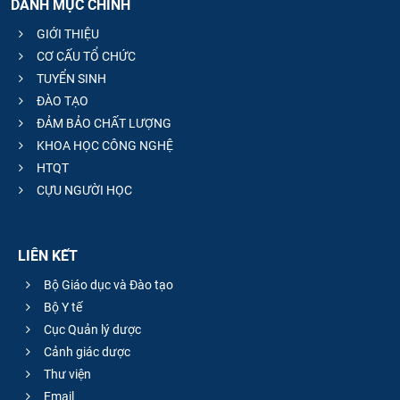
DANH MỤC CHÍNH
GIỚI THIỆU
CƠ CẤU TỔ CHỨC
TUYỂN SINH
ĐÀO TẠO
ĐẢM BẢO CHẤT LƯỢNG
KHOA HỌC CÔNG NGHỆ
HTQT
CỰU NGƯỜI HỌC
LIÊN KẾT
Bộ Giáo dục và Đào tạo
Bộ Y tế
Cục Quản lý dược
Cảnh giác dược
Thư viện
Email