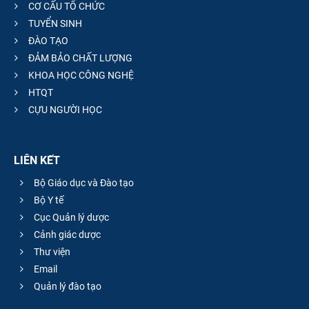
CƠ CẤU TỔ CHỨC
TUYỂN SINH
ĐÀO TẠO
ĐẢM BẢO CHẤT LƯỢNG
KHOA HỌC CÔNG NGHỆ
HTQT
CỰU NGƯỜI HỌC
LIÊN KẾT
Bộ Giáo dục và Đào tạo
Bộ Y tế
Cục Quản lý dược
Cảnh giác dược
Thư viện
Email
Quản lý đào tạo