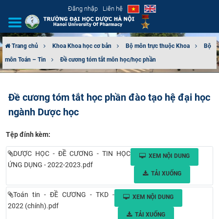
Đăng nhập
Liên hệ
Trang chủ
Khoa Khoa học cơ bản
Bộ môn trực thuộc Khoa
Bộ
môn Toán – Tin
Đề cương tóm tắt môn học/học phần
GIỚI THIỆU
CƠ CẤU TỔ CHỨC
Đề cương tóm tắt học phần đào tạo hệ đại học
ngành Dược học
TUYỂN SINH
Tệp đính kèm:
ĐÀO TẠO
DƯỢC HỌC - ĐỀ CƯƠNG - TIN HỌC
XEM NỘI DUNG
ĐẢM BẢO CHẤT LƯỢNG
ỨNG DỤNG - 2022-2023.pdf
TẢI XUỐNG
KHOA HỌC CÔNG NGHỆ
Toán tin - ĐỀ CƯƠNG - TKD -
XEM NỘI DUNG
2022 (chính).pdf
HTQT
TẢI XUỐNG