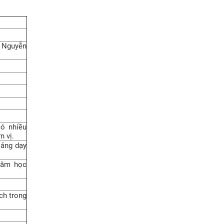
 Nguyễn
ó nhiều
n vị.
iảng dạy
 năm học
ch trong