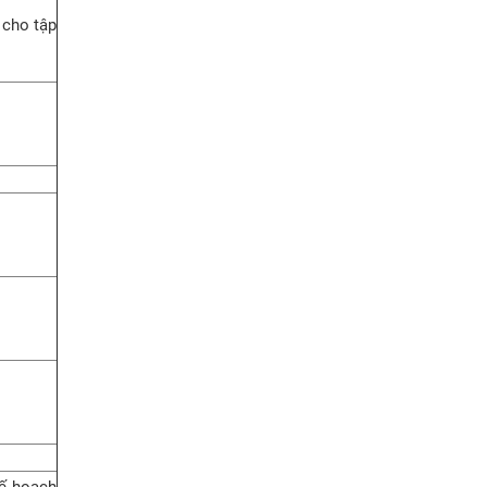
 cho tập
kế hoạch