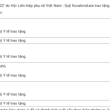
 do Hội Liên hiệp phụ nữ Việt Nam - Quỹ Kovalevskaia trao tặng
ợc
ộ Y tế trao tặng.
ộ Y tế trao tặng.
ộ Y tế trao tặng.
phủ.
ộ Y tế trao tặng.
ộ Y tế trao tặng.
ộ Y tế trao tặng.
ôn Hóa dược vì đã có thành tích xuất sắc thực hiện nhiệm vụ, 