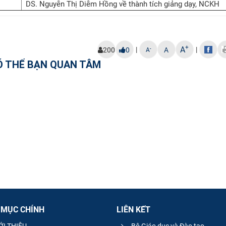
DS. Nguyễn Thị Diễm Hồng về thành tích giảng dạy, NCKH
+
A
|
|
-
200
0
A
A
Ó THỂ BẠN QUAN TÂM
 MỤC CHÍNH
LIÊN KẾT