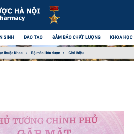
N SINH
ĐÀO TẠO
ĐẢM BẢO CHẤT LƯỢNG
KHOA HỌC
ực thuộc Khoa
Bộ môn Hóa dược
Giới thiệu