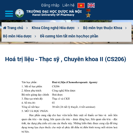
Đăng nhập
Liên hệ
Trang chủ
Khoa Công nghệ Hóa dược
Bộ môn trực thuộc Khoa
Bộ môn Hóa dược
Đề cương tóm tắt môn học/học phần
GIỚI THIỆU
CƠ CẤU TỔ CHỨC
Hoá trị liệu - Thạc sỹ , Chuyên khoa II (CS206)
TUYỂN SINH
ĐÀO TẠO
ĐẢM BẢO CHẤT LƯỢNG
KHOA HỌC CÔNG NGHỆ
HTQT