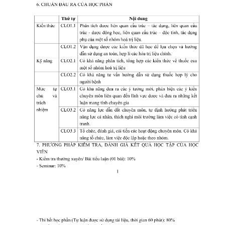
CỰU NGƯỜI HỌC