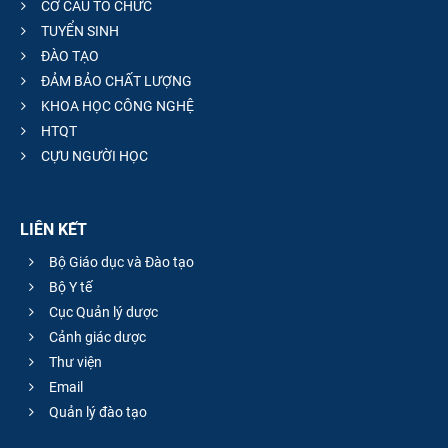
CƠ CẤU TỔ CHỨC
TUYỂN SINH
ĐÀO TẠO
ĐẢM BẢO CHẤT LƯỢNG
KHOA HỌC CÔNG NGHỆ
HTQT
CỰU NGƯỜI HỌC
LIÊN KẾT
Bộ Giáo dục và Đào tạo
Bộ Y tế
Cục Quản lý dược
Cảnh giác dược
Thư viện
Email
Quản lý đào tạo