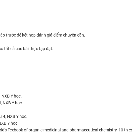
 báo trước để kết hợp đánh giá điểm chuyên cần.
có tất cả các bài thực tập đạt.
, NXB Y học.
I, NXB Y học.
hứ 4, NXB Y học.
 NXB Y học.
old's Texbook of organic medicinal and pharmaceutical chemistry, 10 th ed