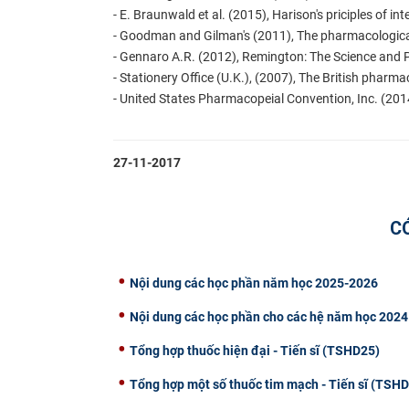
- E. Braunwald et al. (2015), Harison's priciples of in
- Goodman and Gilman's (2011), The pharmacological
- Gennaro A.R. (2012), Remington: The Science and P
- Stationery Office (U.K.), (2007), The British pharm
- United States Pharmacopeial Convention, Inc. (201
27-11-2017
C
Nội dung các học phần năm học 2025-2026
Nội dung các học phần cho các hệ năm học 2024
Tổng hợp thuốc hiện đại - Tiến sĩ (TSHD25)
Tổng hợp một số thuốc tim mạch - Tiến sĩ (TSH