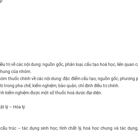
ấp
u trị về các nội dung: nguồn gốc, phân loại, cấu tạo hoá học, liên quan c
c chung của nhóm.
nhóm thuốc chính về các nội dung: đặc điểm cấu tạo; nguồn gốc; phương 
đó trong pha chế, kiểm nghiệm, bảo quản, chỉ định điều trị chính.
ành kiểm nghiệm được một số thuốc hoá dược đại diện.
t lý – Hóa lý.
 cấu trúc – tác dụng sinh học, tính chất lý, hoá học chung và tác dụng,