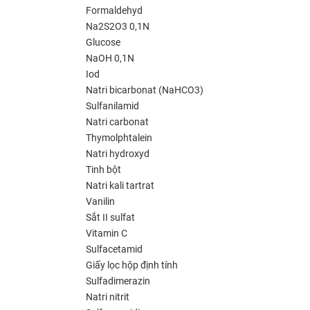
Formaldehyd
Na2S2O3 0,1N
Glucose
NaOH 0,1N
Iod
Natri bicarbonat (NaHCO3)
Sulfanilamid
Natri carbonat
Thymolphtalein
Natri hydroxyd
Tinh bột
Natri kali tartrat
Vanilin
Sắt II sulfat
Vitamin C
Sulfacetamid
Giấy lọc hộp định tính
Sulfadimerazin
Natri nitrit