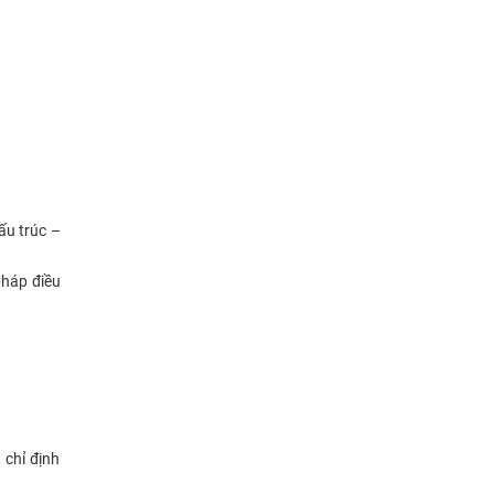
ấu trúc –
pháp điều
 chỉ định