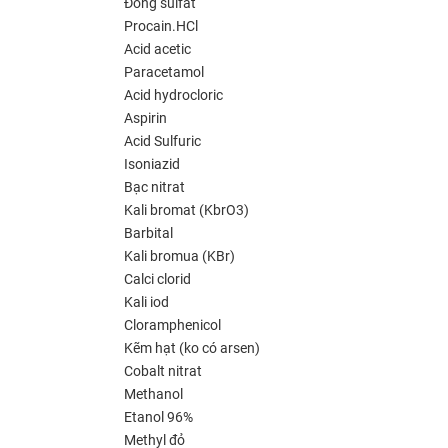
Đồng sulfat
Procain.HCl
Acid acetic
Paracetamol
Acid hydrocloric
Aspirin
Acid Sulfuric
Isoniazid
Bạc nitrat
Kali bromat (KbrO3)
Barbital
Kali bromua (KBr)
Calci clorid
Kali iod
Cloramphenicol
Kẽm hạt (ko có arsen)
Cobalt nitrat
Methanol
Etanol 96%
Methyl đỏ