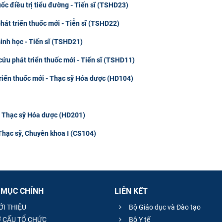
ốc điều trị tiểu đường - Tiến sĩ (TSHD23)
hát triển thuốc mới - Tiễn sĩ (TSHD22)
sinh học - Tiến sĩ (TSHD21)
cứu phát triển thuốc mới - Tiến sĩ (TSHD11)
triển thuốc mới - Thạc sỹ Hóa dược (HD104)
- Thạc sỹ Hóa dược (HD201)
Thạc sỹ, Chuyên khoa I (CS104)
 MỤC CHÍNH
LIÊN KẾT
ỚI THIỆU
Bộ Giáo dục và Đào tạo
 CẤU TỔ CHỨC
Bộ Y tế