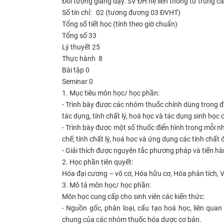
Đối tượng giảng dạy:
SV ĐH hệ liên thông từ trung c
Số tín chỉ:
02 (tương đương 03 ĐVHT)
Tổng số tiết học (tính theo giờ chuẩn)
Tổng số 33
Lý thuyết 25
Thực hành 8
Bài tập 0
Seminar 0
1. Mục tiêu môn học/ học phần:
- Trình bày được các nhóm thuốc chính dùng trong điề
tác dụng, tính chất lý, hoá học và tác dụng sinh họ
- Trình bày được một số thuốc điển hình trong mỗi 
chế; tính chất lý, hoá học và ứng dụng các tính chất 
- Giải thích được nguyên tắc phương pháp và tiến h
2. Học phần tiên quyết:
Hóa đại cương – vô cơ, Hóa hữu cơ, Hóa phân tích, Vậ
3. Mô tả môn học/ học phần:
Môn học cung cấp cho sinh viên các kiến thức:
- Nguồn gốc, phân loại, cấu tạo hoá học, liên quan
chung của các nhóm thuốc hóa dược cơ bản.