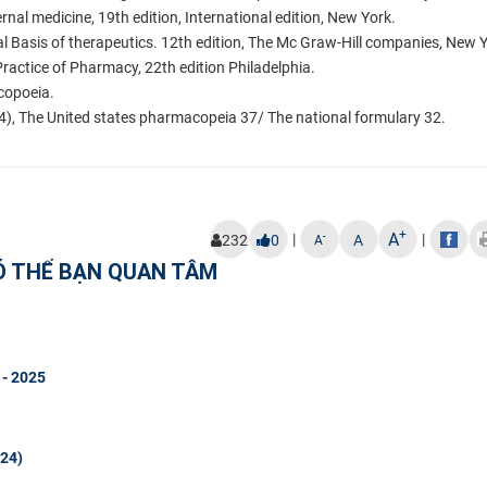
ternal medicine, 19th edition, International edition, New York.
 Basis of therapeutics. 12th edition, The Mc Graw-Hill companies, New Y
ractice of Pharmacy, 22th edition Philadelphia.
acopoeia.
4), The United states pharmacopeia 37/ The national formulary 32.
+
A
|
|
-
232
0
A
A
Ó THỂ BẠN QUAN TÂM
 - 2025
D24)