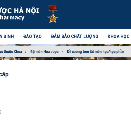
N SINH
ĐÀO TẠO
ĐẢM BẢO CHẤT LƯỢNG
KHOA HỌC
ực thuộc Khoa
Bộ môn Hóa dược
Đề cương tóm tắt môn học/học phần
 cấp
)