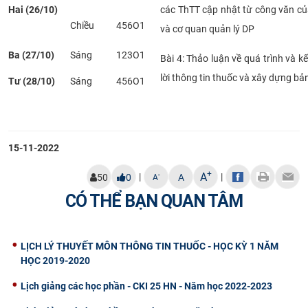
Hai (26/10)
các ThTT cập nhật từ công văn củ
Chiều
456O1
và cơ quan quản lý DP
Ba (27/10)
Sáng
123O1
Bài 4: Thảo luận về quá trình và kế
lời thông tin thuốc và xây dựng bản
Tư (28/10)
Sáng
456O1
15-11-2022
+
A
|
|
-
50
0
A
A
CÓ THỂ BẠN QUAN TÂM
LỊCH LÝ THUYẾT MÔN THÔNG TIN THUỐC - HỌC KỲ 1 NĂM
HỌC 2019-2020
Lịch giảng các học phần - CKI 25 HN - Năm học 2022-2023