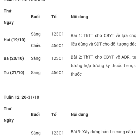
CỰU NGƯỜI HỌC
Thứ
Buổi
Tổ
Nội dung
Ngày
Sáng
123O1
Bài 1: ThTT cho CBYT về lựa chọ
Hai (19/10)
liều dùng và SDT cho đối tượng đặc
Chiều
456O1
Bài 2: ThTT cho CBYT về ADR, tư
Ba (20/10)
Sáng
123O1
tương hợp tương kỵ thuốc tiêm, 
Tư (21/10)
Sáng
456O1
thuốc
Tuần 12: 26-31/10
Thứ
Buổi
Tổ
Nội dung
Ngày
Bài 3: Xây dựng bản tin cung cấp
Sáng
123O1