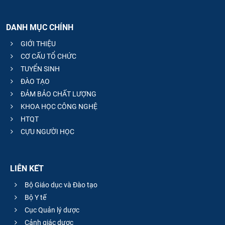
DANH MỤC CHÍNH
GIỚI THIỆU
CƠ CẤU TỔ CHỨC
TUYỂN SINH
ĐÀO TẠO
ĐẢM BẢO CHẤT LƯỢNG
KHOA HỌC CÔNG NGHỆ
HTQT
CỰU NGƯỜI HỌC
LIÊN KẾT
Bộ Giáo dục và Đào tạo
Bộ Y tế
Cục Quản lý dược
Cảnh giác dược