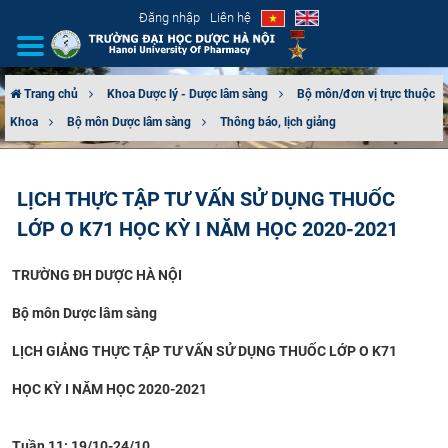
Đăng nhập
Liên hệ
Trang chủ
Khoa Dược lý - Dược lâm sàng
Bộ môn/đơn vị trực thuộc
Khoa
Bộ môn Dược lâm sàng
Thông báo, lịch giảng
GIỚI THIỆU
CƠ CẤU TỔ CHỨC
LỊCH THỰC TẬP TƯ VẤN SỬ DỤNG THUỐC
LỚP O K71 HỌC KỲ I NĂM HỌC 2020-2021
TUYỂN SINH
TRƯỜNG ĐH DƯỢC HÀ NỘI
ĐÀO TẠO
Bộ môn Dược lâm sàng
ĐẢM BẢO CHẤT LƯỢNG
LỊCH GIẢNG THỰC TẬP TƯ VẤN SỬ DỤNG THUỐC LỚP
O K71
KHOA HỌC CÔNG NGHỆ
HỌC KỲ I NĂM HỌ
C 2020-2021
HTQT
Tuần 11: 19/10-24/10