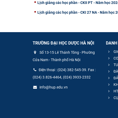
Lịch giảng các học phần - CKII PT - Năm học 20
Lịch giảng các học phần - CKI 27 NA - Năm học 
TRƯỜNG ĐẠI HỌC DƯỢC HÀ NỘI
DANH
GI
Số 13-15 Lê Thánh Tông - Phường
CƠ
Cửa Nam - Thành phố Hà Nội
TU
Điện thoại : (024) 382-545-39. Fax :
ĐÀ
(024) 3.826-4464, (024) 3933-2332
ĐẢ
KH
info@hup.edu.vn
HT
CƯ