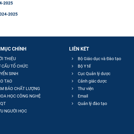
24-2025
2024-2025
 MỤC CHÍNH
LIÊN KẾT
ỚI THIỆU
Bộ Giáo dục và Đào tạo
 CẤU TỔ CHỨC
Bộ Y tế
YỂN SINH
Cục Quản lý dược
O TẠO
Cảnh giác dược
M BẢO CHẤT LƯỢNG
Thư viện
OA HỌC CÔNG NGHỆ
Email
QT
Quản lý đào tạo
̣U NGƯỜI HỌC