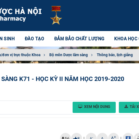
N SINH
ĐÀO TẠO
ĐẢM BẢO CHẤT LƯỢNG
KHOA HỌC
/đơn vị trực thuộc Khoa
Bộ môn Dược lâm sàng
Thông báo, lịch giảng
SÀNG K71 - HỌC KỲ II NĂM HỌC 2019-2020
XEM NỘI DUNG
TẢI 
+
A
|
|
-
56
8
A
A