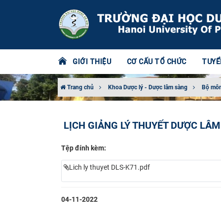
GIỚI THIỆU
CƠ CẤU TỔ CHỨC
TUYỂ
Trang chủ
Khoa Dược lý - Dược lâm sàng
Bộ môn
LỊCH GIẢNG LÝ THUYẾT DƯỢC LÂM 
Tệp đính kèm:
Lich ly thuyet DLS-K71.pdf
04-11-2022