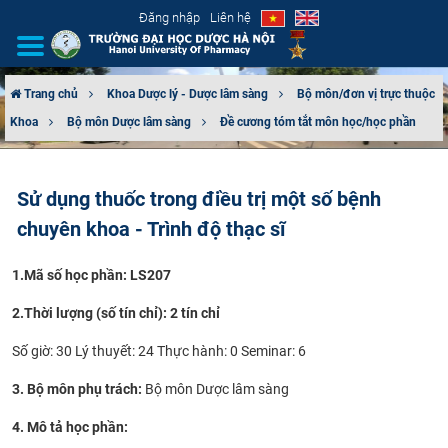
Đăng nhập
Liên hệ
Trang chủ
Khoa Dược lý - Dược lâm sàng
Bộ môn/đơn vị trực thuộc
Khoa
Bộ môn Dược lâm sàng
Đề cương tóm tắt môn học/học phần
GIỚI THIỆU
CƠ CẤU TỔ CHỨC
Sử dụng thuốc trong điều trị một số bệnh
chuyên khoa - Trình độ thạc sĩ
TUYỂN SINH
1.
Mã số học phần: LS207
ĐÀO TẠO
2.
Thời lượng (số tín chỉ): 2 tín chỉ
ĐẢM BẢO CHẤT LƯỢNG
Số giờ: 30 Lý thuyết: 24 Thực hành: 0 Seminar: 6
KHOA HỌC CÔNG NGHỆ
3. Bộ môn phụ trách:
Bộ môn Dược lâm sàng
HTQT
4. Mô tả học phần: