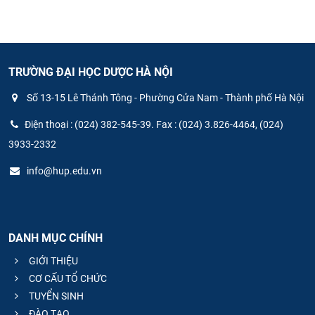
TRƯỜNG ĐẠI HỌC DƯỢC HÀ NỘI
Số 13-15 Lê Thánh Tông - Phường Cửa Nam - Thành phố Hà Nội
Điện thoại : (024) 382-545-39. Fax : (024) 3.826-4464, (024)
3933-2332
info@hup.edu.vn
DANH MỤC CHÍNH
GIỚI THIỆU
CƠ CẤU TỔ CHỨC
TUYỂN SINH
ĐÀO TẠO