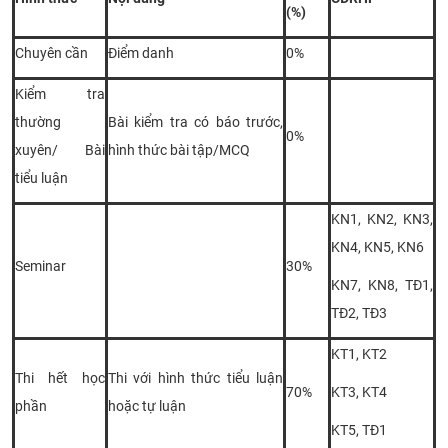
(%)
Chuyên cần
Điểm danh
0%
Kiểm tra
thường
Bài kiểm tra có báo trước,
0%
xuyên/ Bài
hình thức bài tập/MCQ
tiểu luận
KN1, KN2, KN3,
KN4, KN5, KN6
Seminar
30%
KN7, KN8, TĐ1,
TĐ2, TĐ3
KT1, KT2
Thi hết học
Thi với hình thức tiểu luận
70%
KT3, KT4
phần
hoặc tự luận
KT5, TĐ1