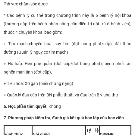
lĩnh vực chăm sóc dược.
* Các bệnh lý cụ thể trong chương trình này là 6 bệnh lý nội khoa
(thường gặp trên bệnh nhân nặng cần điều trị nội trú ở bệnh viện),
thuộc 4 chuyên khoa, bao gồm:
+ Tim mạch-chuyển hóa: suy tim (đợt bùng phát/cấp), đái tháo
đường (Quản lý nguy cơ tim mạch)
+ Hô hấp: Hen phế quản (đợt cấp/đợt bùng phát), bệnh phổi tắc
nghẽn mạn tính (đợt cấp),
+ Tiêu hóa: Xơ gan (biến chứng nặng)
+ Quản lý đau cấp trên BN phẫu thuật và đau trên BN ung thư
6. Học phần tiên quyết:
Không​
7. Phương pháp kiểm tra, đánh giá kết quả học tập của học viên
Tỷ lệ
Hình thức
Nội dung
CĐRHP