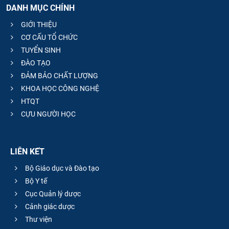
DANH MỤC CHÍNH
CỰU NGƯỜI HỌC
GIỚI THIỆU
CƠ CẤU TỔ CHỨC
TUYỂN SINH
ĐÀO TẠO
ĐẢM BẢO CHẤT LƯỢNG
KHOA HỌC CÔNG NGHỆ
HTQT
CỰU NGƯỜI HỌC
LIÊN KẾT
Bộ Giáo dục và Đào tạo
Bộ Y tế
Cục Quản lý dược
Cảnh giác dược
Thư viện