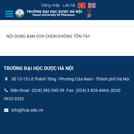
Đăng nhập
Liên hệ
NỘI DUNG BẠN VỪA CHỌN KHÔNG TỒN TẠI!
GIỚI THIỆU
CƠ CẤU TỔ CHỨC
TUYỂN SINH
TRƯỜNG ĐẠI HỌC DƯỢC HÀ NỘI
Số 13-15 Lê Thánh Tông - Phường Cửa Nam - Thành phố Hà Nội
ĐÀO TẠO
Điện thoại : (024) 382-545-39. Fax : (024) 3.826-4464, (024)
ĐẢM BẢO CHẤT LƯỢNG
3933-2332
info@hup.edu.vn
KHOA HỌC CÔNG NGHỆ
HTQT