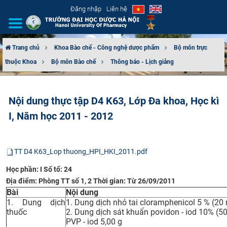
Đăng nhập
Liên hệ
Trang chủ
Khoa Bào chế - Công nghệ dược phẩm
Bộ môn trực
thuộc Khoa
Bộ môn Bào chế
Thông báo - Lịch giảng
GIỚI THIỆU
CƠ CẤU TỔ CHỨC
​Nội dung thực tập D4 K63, Lớp Đa khoa, Học kì
I, Năm học 2011 - 2012
TUYỂN SINH
ĐÀO TẠO
TT D4 K63_Lop thuong_HPI_HKI_2011.pdf
ĐẢM BẢO CHẤT LƯỢNG
Học phần: I Số tổ: 24
Địa điểm: Phòng TT số 1, 2 Thời gian: Từ 26/09/2011
KHOA HỌC CÔNG NGHỆ
Bài
Nội dung
1. Dung dịch
1. Dung dịch nhỏ tai cloramphenicol 5 % (20 
thuốc
2. Dung dịch sát khuẩn povidon - iod 10% (50
HTQT
PVP - iod 5,00 g