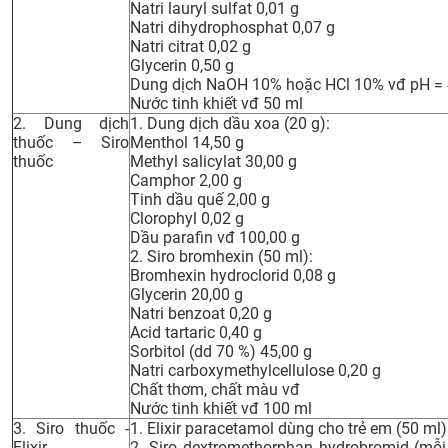
Natri lauryl sulfat 0,01 g
CỰU NGƯỜI HỌC
Natri dihydrophosphat 0,07 g
Natri citrat 0,02 g
Glycerin 0,50 g
Dung dịch NaOH 10% hoặc HCl 10% vđ pH = 4
Nước tinh khiết vđ 50 ml
2. Dung dịch
1. Dung dịch dầu xoa (20 g):
thuốc – Siro
Menthol 14,50 g
thuốc
Methyl salicylat 30,00 g
Camphor 2,00 g
Tinh dầu quế 2,00 g
Clorophyl 0,02 g
Dầu parafin vđ 100,00 g
2. Siro bromhexin (50 ml):
Bromhexin hydroclorid 0,08 g
Glycerin 20,00 g
Natri benzoat 0,20 g
Acid tartaric 0,40 g
Sorbitol (dd 70 %) 45,00 g
Natri carboxymethylcellulose 0,20 g
Chất thơm, chất màu vđ
Nước tinh khiết vđ 100 ml
3. Siro thuốc -
1. Elixir paracetamol dùng cho trẻ em (50 ml)
Elixir
2. Siro dextromethorphan hydrobromid (mỗi 