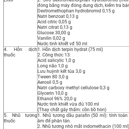
đóng bằng máy đóng dung dịch, kiểm tra bán
Dextromethophan hydrobromid 0,15 g
Natri benzoat 0,13 g
Acid citric 0,05 g
Natri citrat 0,13 g
Glucose 30,00 g
Vanilin 0,02 g
Nước tinh khiết vđ 50 ml
4. Hỗn dịch
1. Hỗn dịch terpin hydrat (75 ml)
thuốc
2. Công thức 13:
Acid salicylic 1,0 g
Long não 1,0 g
Lưu huỳnh kết tủa 3,0 g
Tween 80 3,0 g
Aerosil 0,5 g
Natri carboxy methyl cellulose 0,3 g
Glycerin 10,0 g
Ethanol 96% 20,0 g
Nước tinh khiết vừa đủ 100 ml
(Thay chất gây thấm: cồn bồ hòn)
5. Nhũ tương
1. Nhũ tương dầu parafin (50 ml): tính toá
thuốc
âm để phân tán.
2. Nhũ tương nhỏ mắt indomethacin (100 ml)