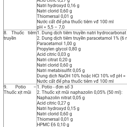
Acid citric 0,27 g
Natri hydroxyd 0,16 g
Natri clorid 0,60 g
Thiomersal 0,01 g
Nước cất để pha thuốc tiêm vđ 100 ml
pH = 5,5 – 7,0
8. Thuốc tiêm
1. Dung dịch tiêm truyền natri hydrocarbonat 
truyền
2. Dung dịch tiêm truyền paracetamol 1% (6 
Paracetamol 1,00 g
Propylen glycol 0,80 g
Acid citric 0,03 g
Natri citrat 0,20 g
Natri clorid 0,60 g
Natri metabisulfit 0,05 g
Dung dịch NaOH 10% hoặc HCl 10% vđ pH = (
Nước cất để pha thuốc tiêm vđ 100 ml
9. Potio –
1. Potio - đơn số 3
Thuốc xịt mũi
2. Thuốc xịt mũi naphazolin 0,05% (50 ml):
Naphazolin nitrat 0,05 g
Acid citric 0,27 g
Natri hydroxyd 0,15 g
Natri clorid 0,60 g
Thiomersal 0,01 g
HPMC E6 0,10 g