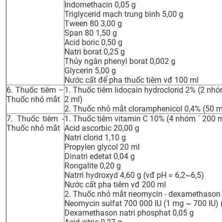
Indomethacin 0,05 g
Triglycerid mạch trung bình 5,00 g
Tween 80 3,00 g
Span 80 1,50 g
Acid boric 0,50 g
Natri borat 0,25 g
Thủy ngân phenyl borat 0,002 g
Glycerin 5,00 g
Nước cất để pha thuốc tiêm vđ 100 ml
6. Thuốc tiêm –
1. Thuốc tiêm lidocain hydroclorid 2% (2 nh
Thuốc nhỏ mắt
2 ml)
2. Thuốc nhỏ mắt cloramphenicol 0,4% (50 m
7. Thuốc tiêm -
1. Thuốc tiêm vitamin C 10% (4 nhóm ´ 200 m
Thuốc nhỏ mắt
Acid ascorbic 20,00 g
Natri clorid 1,10 g
Propylen glycol 20 ml
Dinatri edetat 0,04 g
Rongalite 0,20 g
Natrri hydroxyd 4,60 g (vđ pH = 6,2~6,5)
N­­­ước cất pha tiêm vđ 200 ml
2. Thuốc nhỏ mắt neomycin - dexamethason 
Neomycin sulfat 700 000 IU (1 mg ~ 700 IU) 
Dexamethason natri phosphat 0,05 g