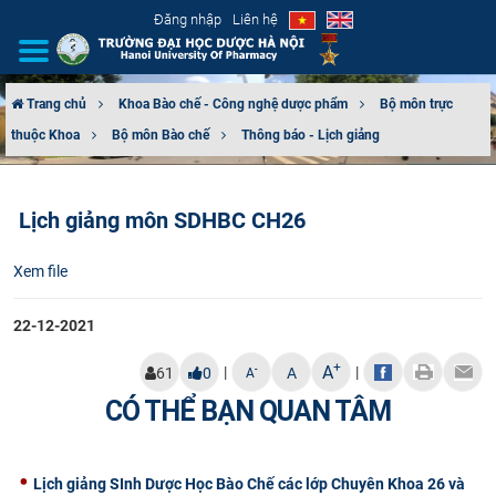
Đăng nhập
Liên hệ
Trang chủ
Khoa Bào chế - Công nghệ dược phẩm
Bộ môn trực
thuộc Khoa
Bộ môn Bào chế
Thông báo - Lịch giảng
GIỚI THIỆU
CƠ CẤU TỔ CHỨC
Lịch giảng môn SDHBC CH26
TUYỂN SINH
Xem file
ĐÀO TẠO
22-12-2021
ĐẢM BẢO CHẤT LƯỢNG
+
A
|
|
-
61
0
A
A
CÓ THỂ BẠN QUAN TÂM
KHOA HỌC CÔNG NGHỆ
HTQT
Lịch giảng SInh Dược Học Bào Chế các lớp Chuyên Khoa 26 và