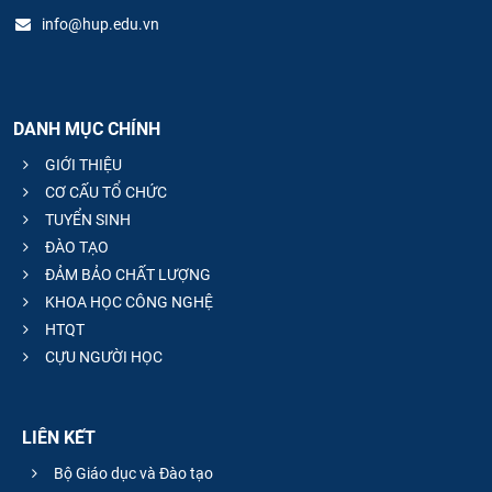
info@hup.edu.vn
DANH MỤC CHÍNH
GIỚI THIỆU
CƠ CẤU TỔ CHỨC
TUYỂN SINH
ĐÀO TẠO
ĐẢM BẢO CHẤT LƯỢNG
KHOA HỌC CÔNG NGHỆ
HTQT
CỰU NGƯỜI HỌC
LIÊN KẾT
Bộ Giáo dục và Đào tạo