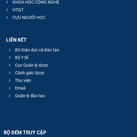
KHOA HỌC CÔNG NGHỆ
HTQT
CỰU NGƯỜI HỌC
LIÊN KẾT
Bộ Giáo dục và Đào tạo
Bộ Y tế
Cục Quản lý dược
Cảnh giác dược
Thư viện
Email
Quản lý đào tạo
BỘ ĐẾM TRUY CẬP