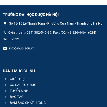
TRƯỜNG ĐẠI HỌC DƯỢC HÀ NỘI
Số 13-15 Lê Thánh Tông - Phường Cửa Nam - Thành phố Hà Nội
Điện thoại : (024) 382-545-39. Fax : (024) 3.826-4464, (024)
3933-2332
info@hup.edu.vn
DANH MỤC CHÍNH
GIỚI THIỆU
CƠ CẤU TỔ CHỨC
TUYỂN SINH
ĐÀO TẠO
ĐẢM BẢO CHẤT LƯỢNG