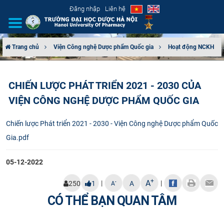
Đăng nhập
Liên hệ
Trang chủ
Viện Công nghệ Dược phẩm Quốc gia
Hoạt động NCKH
GIỚI THIỆU
CHIẾN LƯỢC PHÁT TRIỂN 2021 - 2030 CỦA
CƠ CẤU TỔ CHỨC
VIỆN CÔNG NGHỆ DƯỢC PHẨM QUỐC GIA
TUYỂN SINH
Chiến lược Phát triển 2021 - 2030 - Viện Công nghệ Dược phẩm Quốc
Gia.pdf
ĐÀO TẠO
05-12-2022
ĐẢM BẢO CHẤT LƯỢNG
+
A
|
|
-
250
1
A
A
KHOA HỌC CÔNG NGHỆ
CÓ THỂ BẠN QUAN TÂM
HTQT