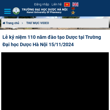
Đăng nhập
Liên hệ
Trang chủ
THƯ MỤC VIDEO
GIỚI THIỆU
Lễ kỷ niệm 110 năm đào tạo Dược tại Trường
Đại học Dược Hà Nội 15/11/2024
CƠ CẤU TỔ CHỨC
TUYỂN SINH
ĐÀO TẠO
ĐẢM BẢO CHẤT LƯỢNG
KHOA HỌC CÔNG NGHỆ
HTQT