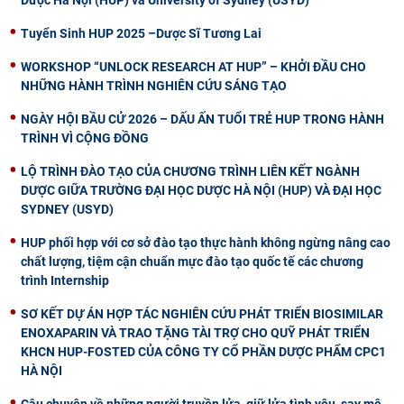
Tuyển Sinh HUP 2025 –Dược Sĩ Tương Lai
WORKSHOP “UNLOCK RESEARCH AT HUP” – KHỞI ĐẦU CHO
NHỮNG HÀNH TRÌNH NGHIÊN CỨU SÁNG TẠO
NGÀY HỘI BẦU CỬ 2026 – DẤU ẤN TUỔI TRẺ HUP TRONG HÀNH
TRÌNH VÌ CỘNG ĐỒNG
LỘ TRÌNH ĐÀO TẠO CỦA CHƯƠNG TRÌNH LIÊN KẾT NGÀNH
DƯỢC GIỮA TRƯỜNG ĐẠI HỌC DƯỢC HÀ NỘI (HUP) VÀ ĐẠI HỌC
SYDNEY (USYD)
HUP phối hợp với cơ sở đào tạo thực hành không ngừng nâng cao
chất lượng, tiệm cận chuẩn mực đào tạo quốc tế các chương
trình Internship
SƠ KẾT DỰ ÁN HỢP TÁC NGHIÊN CỨU PHÁT TRIỂN BIOSIMILAR
ENOXAPARIN VÀ TRAO TẶNG TÀI TRỢ CHO QUỸ PHÁT TRIỂN
KHCN HUP-FOSTED CỦA CÔNG TY CỔ PHẦN DƯỢC PHẨM CPC1
HÀ NỘI
Câu chuyện về những người truyền lửa, giữ lửa tình yêu, say mê