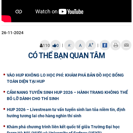
CỰU NGƯỜI HỌC
26-11-2024
+
A
|
|
-
110
0
A
A
CÓ THỂ BẠN QUAN TÂM
VÀO HUP KHÔNG LO HỌC PHÍ: KHÁM PHÁ BẢN ĐỒ HỌC BỔNG
TOÀN DIỆN TẠI HUP
CẨM NANG TUYỂN SINH HUP 2026 – HÀNH TRANG KHÔNG THỂ
BỎ LỠ DÀNH CHO THÍ SINH
HUP 2026 – Livestream tư vấn tuyển sinh lan tỏa niềm tin, định
hướng tương lai cho hàng nghìn thí sinh
Khám phá chương trình liên kết quốc tế giữa Trường Đại học
Dược Hà Nội (HUP) và University of Sydney (USYD)