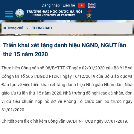
Đăng nhập
Liên hệ
Trang chủ
THÔNG BÁO
GIỚI THIỆU
Triển khai xét tặng danh hiệu NGND, NGƯT lần
thứ 15 năm 2020
CƠ CẤU TỔ CHỨC
TUYỂN SINH
Thực hiện Công văn số 08/BYT-TT-KT ngày 02/01/2020 của Bộ Y tế và
Công văn số 5651/BGDĐT-TĐKT ngày 16/12/2019 của Bộ Giáo dục và
ĐÀO TẠO
Đào tạo về việc triển khai xét tặng danh hiệu Nhà giáo Nhân dân, Nhà
giáo Ưu tú lần thứ 15 năm 2020, Nhà trường đề nghị các cá nhân, đơn
ĐẢM BẢO CHẤT LƯỢNG
vị đủ tiêu chuẩn nộp hồ sơ về Phòng Tổ chức cán bộ trước ngày
31/01/2020.
KHOA HỌC CÔNG NGHỆ
Chi tiết xem file đính kèm Công văn 09/DHN-TCCB ngày 07/01/2019.
HTQT