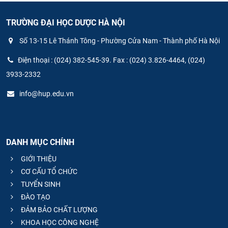
TRƯỜNG ĐẠI HỌC DƯỢC HÀ NỘI
Số 13-15 Lê Thánh Tông - Phường Cửa Nam - Thành phố Hà Nội
Điện thoại : (024) 382-545-39. Fax : (024) 3.826-4464, (024)
3933-2332
info@hup.edu.vn
DANH MỤC CHÍNH
GIỚI THIỆU
CƠ CẤU TỔ CHỨC
TUYỂN SINH
ĐÀO TẠO
ĐẢM BẢO CHẤT LƯỢNG
KHOA HỌC CÔNG NGHỆ