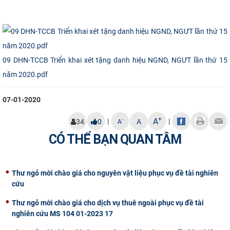
CỰU NGƯỜI HỌC
09 DHN-TCCB Triển khai xét tặng danh hiệu NGND, NGƯT lần thứ 15
năm 2020.pdf
07-01-2020
+
A
|
|
-
34
0
A
A
CÓ THỂ BẠN QUAN TÂM
Thư ngỏ mời chào giá cho nguyên vật liệu phục vụ đề tài nghiên
cứu
Thư ngỏ mời chào giá cho dịch vụ thuê ngoài phục vụ đề tài
nghiên cứu MS 104 01-2023 17