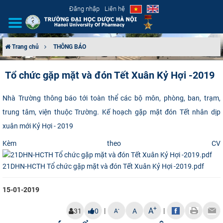
Đăng nhập
Liên hệ
Trang chủ
THÔNG BÁO
GIỚI THIỆU
Tổ chức gặp mặt và đón Tết Xuân Kỷ Hợi -2019
CƠ CẤU TỔ CHỨC
Nhà Trường thông báo tới toàn thể các bộ môn, phòng, ban, trạm,
trung tâm, viện thuộc Trường. Kế hoạch gặp mặt đón Tết nhân dịp
TUYỂN SINH
xuân mới Kỷ Hợi - 2019
ĐÀO TẠO
Kèm theo CV
ĐẢM BẢO CHẤT LƯỢNG
21DHN-HCTH Tổ chức gặp mặt và đón Tết Xuân Kỷ Hợi -2019.pdf
KHOA HỌC CÔNG NGHỆ
15-01-2019
+
A
HTQT
|
|
-
31
0
A
A