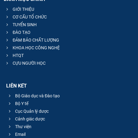
GIỚI THIỆU
CƠ CẤU TỔ CHỨC
TUYỂN SINH
ĐÀO TẠO
ĐẢM BẢO CHẤT LƯỢNG
KHOA HỌC CÔNG NGHỆ
HTQT
CỰU NGƯỜI HỌC
LIÊN KẾT
Bộ Giáo dục và Đào tạo
Bộ Y tế
Cục Quản lý dược
Cảnh giác dược
Thư viện
Email