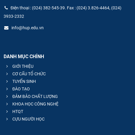
Điện thoại : (024) 382-545-39. Fax : (024) 3.826-4464, (024)
3933-2332
info@hup.edu.vn
DANH MỤC CHÍNH
GIỚI THIỆU
CƠ CẤU TỔ CHỨC
TUYỂN SINH
ĐÀO TẠO
ĐẢM BẢO CHẤT LƯỢNG
KHOA HỌC CÔNG NGHỆ
HTQT
CỰU NGƯỜI HỌC