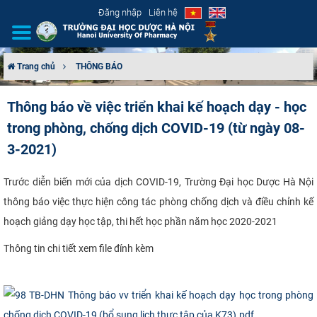
Đăng nhập
Liên hệ
Trang chủ
THÔNG BÁO
GIỚI THIỆU
Thông báo về việc triển khai kế hoạch dạy - học
trong phòng, chống dịch COVID-19 (từ ngày 08-
CƠ CẤU TỔ CHỨC
3-2021)
TUYỂN SINH
Trước diễn biến mới của dịch COVID-19, Trường Đại học Dược Hà Nội
ĐÀO TẠO
thông báo việc thực hiện công tác phòng chống dịch và điều chỉnh kế
hoạch giảng dạy học tập, thi hết học phần năm học 2020-2021
ĐẢM BẢO CHẤT LƯỢNG
Thông tin chi tiết xem file đính kèm
KHOA HỌC CÔNG NGHỆ
HTQT