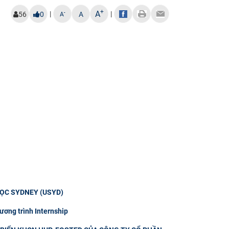
+
A
|
|
-
56
0
A
A
HỌC SYDNEY (USYD)
ương trình Internship