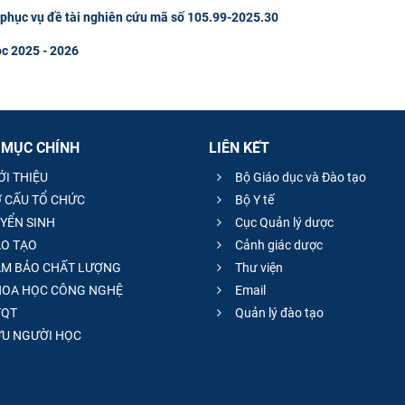
u phục vụ đề tài nghiên cứu mã số 105.99-2025.30
ọc 2025 - 2026
 MỤC CHÍNH
LIÊN KẾT
ỚI THIỆU
Bộ Giáo dục và Đào tạo
 CẤU TỔ CHỨC
Bộ Y tế
YỂN SINH
Cục Quản lý dược
O TẠO
Cảnh giác dược
M BẢO CHẤT LƯỢNG
Thư viện
OA HỌC CÔNG NGHỆ
Email
QT
Quản lý đào tạo
̣U NGƯỜI HỌC