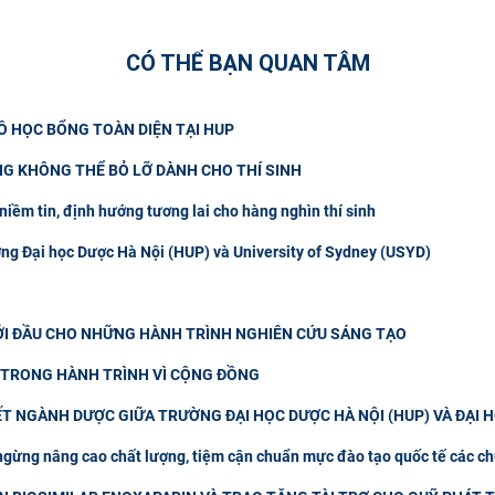
CÓ THỂ BẠN QUAN TÂM
Ồ HỌC BỔNG TOÀN DIỆN TẠI HUP
G KHÔNG THỂ BỎ LỠ DÀNH CHO THÍ SINH
niềm tin, định hướng tương lai cho hàng nghìn thí sinh
ờng Đại học Dược Hà Nội (HUP) và University of Sydney (USYD)
I ĐẦU CHO NHỮNG HÀNH TRÌNH NGHIÊN CỨU SÁNG TẠO
P TRONG HÀNH TRÌNH VÌ CỘNG ĐỒNG
T NGÀNH DƯỢC GIỮA TRƯỜNG ĐẠI HỌC DƯỢC HÀ NỘI (HUP) VÀ ĐẠI 
ngừng nâng cao chất lượng, tiệm cận chuẩn mực đào tạo quốc tế các ch