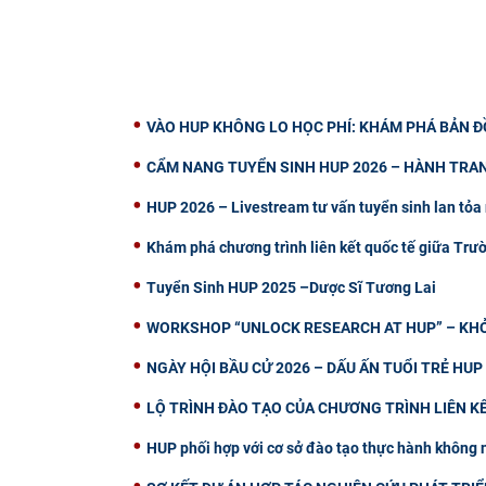
VÀO HUP KHÔNG LO HỌC PHÍ: KHÁM PHÁ BẢN Đ
CẨM NANG TUYỂN SINH HUP 2026 – HÀNH TRAN
HUP 2026 – Livestream tư vấn tuyển sinh lan tỏa 
Khám phá chương trình liên kết quốc tế giữa Trư
Tuyển Sinh HUP 2025 –Dược Sĩ Tương Lai
WORKSHOP “UNLOCK RESEARCH AT HUP” – KHỞ
NGÀY HỘI BẦU CỬ 2026 – DẤU ẤN TUỔI TRẺ HU
LỘ TRÌNH ĐÀO TẠO CỦA CHƯƠNG TRÌNH LIÊN KẾ
HUP phối hợp với cơ sở đào tạo thực hành không 