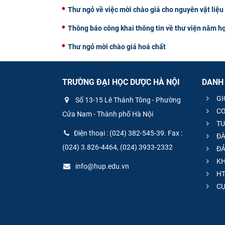
Thư ngỏ về việc mời chào giá cho nguyên vật liệ
Thông báo công khai thông tin về thư viện năm h
Thư ngỏ mời chào giá hoá chất
TRƯỜNG ĐẠI HỌC DƯỢC HÀ NỘI
DANH
GI
Số 13-15 Lê Thánh Tông - Phường
CƠ
Cửa Nam - Thành phố Hà Nội
TU
Điện thoại : (024) 382-545-39. Fax :
ĐÀ
(024) 3.826-4464, (024) 3933-2332
ĐẢ
KH
info@hup.edu.vn
HT
CƯ