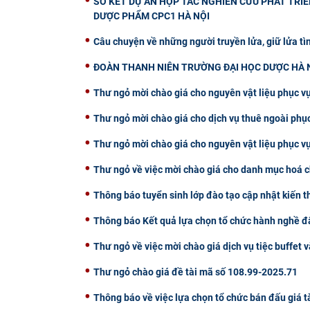
SƠ KẾT DỰ ÁN HỢP TÁC NGHIÊN CỨU PHÁT TRI
DƯỢC PHẨM CPC1 HÀ NỘI
Câu chuyện về những người truyền lửa, giữ lửa tì
ĐOÀN THANH NIÊN TRƯỜNG ĐẠI HỌC DƯỢC HÀ NỘ
Thư ngỏ mời chào giá cho nguyên vật liệu phục vụ
Thư ngỏ mời chào giá cho dịch vụ thuê ngoài phụ
Thư ngỏ mời chào giá cho nguyên vật liệu phục v
Thư ngỏ về việc mời chào giá cho danh mục hoá c
Thông báo tuyển sinh lớp đào tạo cập nhật kiến 
Thông báo Kết quả lựa chọn tổ chức hành nghề đấ
Thư ngỏ về việc mời chào giá dịch vụ tiệc buffet v
Thư ngỏ chào giá đề tài mã số 108.99-2025.71
Thông báo về việc lựa chọn tổ chức bán đấu giá t