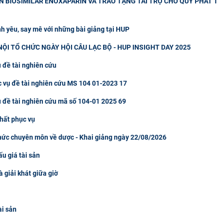
ỂN BIOSIMILAR ENOXAPARIN VÀ TRAO TẶNG TÀI TRỢ CHO QUỸ PHÁT
nh yêu, say mê với những bài giảng tại HUP
I TỔ CHỨC NGÀY HỘI CÂU LẠC BỘ - HUP INSIGHT DAY 2025
 đề tài nghiên cứu
c vụ đề tài nghiên cứu MS 104 01-2023 17
ụ đề tài nghiên cứu mã số 104-01 2025 69
hất phục vụ
thức chuyên môn về dược - Khai giảng ngày 22/08/2026
u giá tài sản
à giải khát giữa giờ
ài sản