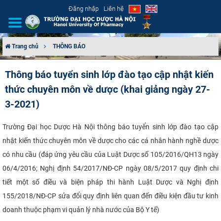
Đăng nhập
Liên hệ
Trang chủ
THÔNG BÁO
GIỚI THIỆU
Thông báo tuyển sinh lớp đào tạo cập nhật kiến
thức chuyên môn về dược (khai giảng ngày 27-
CƠ CẤU TỔ CHỨC
3-2021)
TUYỂN SINH
Trường Đại học Dược Hà Nội thông báo tuyển sinh lớp đào tạo cập
ĐÀO TẠO
nhật kiến thức chuyên môn về dược cho các cá nhân hành nghề dược
có nhu cầu (đáp ứng yêu cầu của Luật Dược số 105/2016/QH13 ngày
ĐẢM BẢO CHẤT LƯỢNG
06/4/2016; Nghị định 54/2017/NĐ-CP ngày 08/5/2017 quy định chi
tiết một số điều và biện pháp thi hành Luật Dược và Nghị định
KHOA HỌC CÔNG NGHỆ
155/2018/NĐ-CP sửa đổi quy định liên quan đến điều kiện đầu tư kinh
HTQT
doanh thuộc phạm vi quản lý nhà nước của Bộ Y tế)