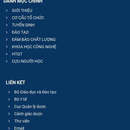
DANH MỤC CHÍNH
GIỚI THIỆU
CƠ CẤU TỔ CHỨC
TUYỂN SINH
ĐÀO TẠO
ĐẢM BẢO CHẤT LƯỢNG
KHOA HỌC CÔNG NGHỆ
HTQT
CỰU NGƯỜI HỌC
LIÊN KẾT
Bộ Giáo dục và Đào tạo
Bộ Y tế
Cục Quản lý dược
Cảnh giác dược
Thư viện
Email