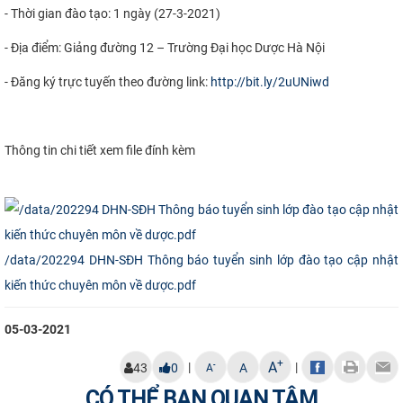
- Thời gian đào tạo: 1 ngày (27-3-2021)
CỰU NGƯỜI HỌC
- Địa điểm: Giảng đường 12 – Trường Đại học Dược Hà Nội
- Đăng ký trực tuyến theo đường link:
http://bit.ly/2uUNiwd
Thông tin chi tiết xem file đính kèm
/data/202294 DHN-SĐH Thông báo tuyển sinh lớp đào tạo cập nhật
kiến thức chuyên môn về dược.pdf
05-03-2021
+
A
|
|
-
43
0
A
A
CÓ THỂ BẠN QUAN TÂM