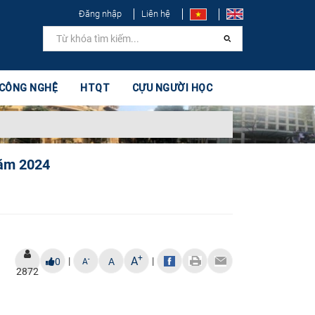
Đăng nhập
Liên hệ
 CÔNG NGHỆ
HTQT
CỰU NGƯỜI HỌC
năm 2024
+
A
|
|
-
0
A
A
2872