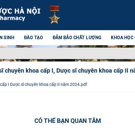
N SINH
ĐÀO TẠO
ĐẢM BẢO CHẤT LƯỢNG
KHOA HỌC
ĩ chuyên khoa cấp I, Dược sĩ chuyên khoa cấp II 
cấp I Dược sĩ chuyên khoa cấp II năm 2024.pdf
CÓ THỂ BẠN QUAN TÂM