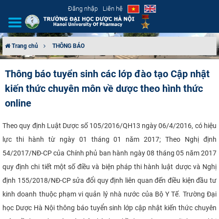
Đăng nhập
Liên hệ
Trang chủ
THÔNG BÁO
GIỚI THIỆU
Thông báo tuyển sinh các lớp đào tạo Cập nhật
kiến thức chuyên môn về dược theo hình thức
CƠ CẤU TỔ CHỨC
online
TUYỂN SINH
Theo quy định Luật Dược số 105/2016/QH13 ngày 06/4/2016, có hiệu
ĐÀO TẠO
lực thi hành từ ngày 01 tháng 01 năm 2017; Theo Nghị định
54/2017/NĐ-CP của Chính phủ ban hành ngày 08 tháng 05 năm 2017
ĐẢM BẢO CHẤT LƯỢNG
quy định chi tiết một số điều và biện pháp thi hành luật dược
và Nghị
định 155/2018/NĐ-CP sửa đổi quy định liên quan đến điều kiện đầu tư
KHOA HỌC CÔNG NGHỆ
kinh doanh thuộc phạm vi quản lý nhà nước của Bộ Y Tế. Trường Đại
HTQT
học Dược Hà Nội thông báo tuyển sinh lớp cập nhật kiến thức chuyên