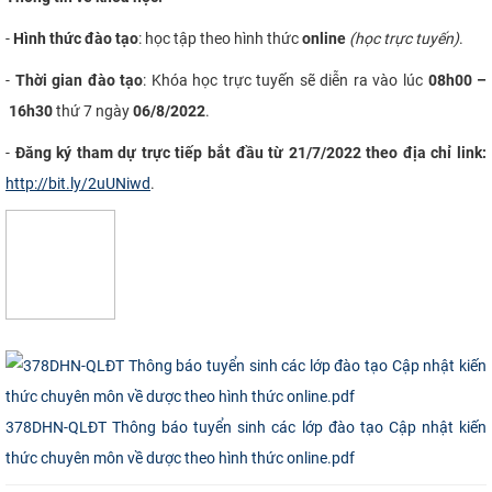
-
Hình thức đào tạo
: học tập theo hình thức
online
(học trực tuyến)
.
-
Thời gian đào tạo
:
Khóa học trực tuyến sẽ diễn ra vào lúc
0
8
h00
–
16h30
thứ 7 ngày
06
/
8
/202
2
.
-
Đăng ký tham dự trực tiếp bắt đầu từ 21/7/2022 theo địa chỉ link:
http://bit.ly/2uUNiwd
.
378DHN-QLĐT Thông báo tuyển sinh các lớp đào tạo Cập nhật kiến
thức chuyên môn về dược theo hình thức online.pdf