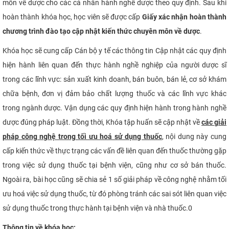
môn về dược cho các cá nhân hành nghề dược theo quy định.
Sau khi
CỰU NGƯỜI HỌC
hoàn thành khóa học, học viên sẽ được cấp
Giấy xác nhận hoàn thành
chương trình đào tạo cập nhật kiến thức chuyên môn về dược
.
Khóa học sẽ cung cấp Cán bộ y tế các thông tin
Cập nhật các quy định
hiện hành liên quan đến thực hành nghề nghiệp của người dược sĩ
trong các lĩnh vực: sản xuất kinh doanh, bán buôn, bán lẻ, cơ sở khám
chữa bệnh, đơn vị đảm bảo chất lượng thuốc và các lĩnh vực khác
trong ngành dược. Vận dụng các quy định hiện hành trong hành nghề
dược đúng pháp luật. Đồng thời, Khóa tập huấn sẽ c
ập nhật về
các giải
pháp công nghệ trong tối ưu hoá sử dụng thuốc
, nội dung này cung
cấp kiến thức về thực trạng các vấn đề liên quan đến thuốc thường gặp
trong việc sử dụng thuốc tại bệnh viện, cũng như cơ sở bán thuốc.
Ngoài ra, bài học cũng sẽ chia sẻ 1 số giải pháp về công nghệ nhằm tối
ưu hoá việc sử dụng thuốc, từ đó phòng tránh các sai sót liên quan việc
sử dụng thuốc trong thực hành tại bệnh viện và nhà thuốc.0
Thông tin về khóa học: