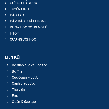
CƠ CẤU TỔ CHỨC
TUYỂN SINH
ĐÀO TẠO
ĐẢM BẢO CHẤT LƯỢNG
KHOA HỌC CÔNG NGHỆ
HTQT
CỰU NGƯỜI HỌC
LIÊN KẾT
Bộ Giáo dục và Đào tạo
Bộ Y tế
Cục Quản lý dược
Cảnh giác dược
Thư viện
Email
Quản lý đào tạo