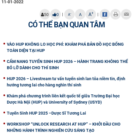
11-01-2022
CỰU NGƯỜI HỌC
+
A
|
|
-
50
0
A
A
CÓ THỂ BẠN QUAN TÂM
VÀO HUP KHÔNG LO HỌC PHÍ: KHÁM PHÁ BẢN ĐỒ HỌC BỔNG
TOÀN DIỆN TẠI HUP
CẨM NANG TUYỂN SINH HUP 2026 – HÀNH TRANG KHÔNG THỂ
BỎ LỠ DÀNH CHO THÍ SINH
HUP 2026 – Livestream tư vấn tuyển sinh lan tỏa niềm tin, định
hướng tương lai cho hàng nghìn thí sinh
Khám phá chương trình liên kết quốc tế giữa Trường Đại học
Dược Hà Nội (HUP) và University of Sydney (USYD)
Tuyển Sinh HUP 2025 –Dược Sĩ Tương Lai
WORKSHOP “UNLOCK RESEARCH AT HUP” – KHỞI ĐẦU CHO
NHỮNG HÀNH TRÌNH NGHIÊN CỨU SÁNG TẠO