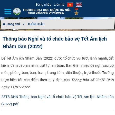
Đăng nhập
Liên hệ
Trang chủ
THÔNG BÁO
GIỚI THIỆU
Thông báo Nghỉ và tổ chức bảo vệ Tết Âm lịch
Nhâm Dần (2022)
CƠ CẤU TỔ CHỨC
TUYỂN SINH
​Để Tết Âm lịch Nhâm Dần (2022) được tổ chức vui tươi, lành mạnh, tiết
kiệm, đảm bảo an ninh, trật tự, an toàn, Ban Giám hiệu đề nghị các bộ
ĐÀO TẠO
môn, phòng ban, ban, tram, trung tâm, viện thuộc, trực thuôc Trường
thực hiện tốt các điểm theo quy định của
Thông báo số 23/TB-DHN
ĐẢM BẢO CHẤT LƯỢNG
ngày 11/01/2022
KHOA HỌC CÔNG NGHỆ
​​23TB-DHN Thông báo Nghỉ và tổ chức bảo vệ Tết Âm lịch Nhâm dần
(2022).pdf
HTQT