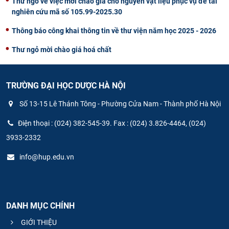
Thư ngỏ về việc mời chào giá cho nguyên vật liệu phục vụ đề tài
nghiên cứu mã số 105.99-2025.30
Thông báo công khai thông tin về thư viện năm học 2025 - 2026
Thư ngỏ mời chào giá hoá chất
TRƯỜNG ĐẠI HỌC DƯỢC HÀ NỘI
Số 13-15 Lê Thánh Tông - Phường Cửa Nam - Thành phố Hà Nội
Điện thoại : (024) 382-545-39. Fax : (024) 3.826-4464, (024)
3933-2332
info@hup.edu.vn
DANH MỤC CHÍNH
GIỚI THIỆU