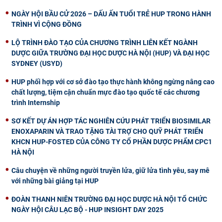
NGÀY HỘI BẦU CỬ 2026 – DẤU ẤN TUỔI TRẺ HUP TRONG HÀNH
TRÌNH VÌ CỘNG ĐỒNG
LỘ TRÌNH ĐÀO TẠO CỦA CHƯƠNG TRÌNH LIÊN KẾT NGÀNH
DƯỢC GIỮA TRƯỜNG ĐẠI HỌC DƯỢC HÀ NỘI (HUP) VÀ ĐẠI HỌC
SYDNEY (USYD)
HUP phối hợp với cơ sở đào tạo thực hành không ngừng nâng cao
chất lượng, tiệm cận chuẩn mực đào tạo quốc tế các chương
trình Internship
SƠ KẾT DỰ ÁN HỢP TÁC NGHIÊN CỨU PHÁT TRIỂN BIOSIMILAR
ENOXAPARIN VÀ TRAO TẶNG TÀI TRỢ CHO QUỸ PHÁT TRIỂN
KHCN HUP-FOSTED CỦA CÔNG TY CỔ PHẦN DƯỢC PHẨM CPC1
HÀ NỘI
Câu chuyện về những người truyền lửa, giữ lửa tình yêu, say mê
với những bài giảng tại HUP
ĐOÀN THANH NIÊN TRƯỜNG ĐẠI HỌC DƯỢC HÀ NỘI TỔ CHỨC
NGÀY HỘI CÂU LẠC BỘ - HUP INSIGHT DAY 2025