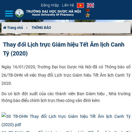
Đăng nhập
Liên hệ
Trang chủ
THÔNG BÁO
GIỚI THIỆU
Thay đổi Lịch trực Giám hiệu Tết Âm lịch Canh
Tý (2020)
CƠ CẤU TỔ CHỨC
TUYỂN SINH
​Ngày 16/01/2020, Trường Đại học Dược Hà Nội đã có Thông báo số
26/TB-DHN về việc thay đổi Lịch trực Giám hiệu Tết Âm lịch Canh Tý
ĐÀO TẠO
2020.
Do có lịch đột xuất của các thành viên Ban Giám hiệu , Nhà trường
ĐẢM BẢO CHẤT LƯỢNG
thông báo điểu chỉnh lịch trực theo công văn đính kém
KHOA HỌC CÔNG NGHỆ
HTQT