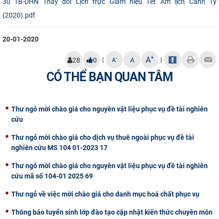
30 TB-DHN Thay đổi Lịch trực Giám hiệu Tết Âm lịch Canh Tý
CỰU NGƯỜI HỌC
(2020).pdf
20-01-2020
+
A
|
|
-
28
0
A
A
CÓ THỂ BẠN QUAN TÂM
Thư ngỏ mời chào giá cho nguyên vật liệu phục vụ đề tài nghiên
cứu
Thư ngỏ mời chào giá cho dịch vụ thuê ngoài phục vụ đề tài
nghiên cứu MS 104 01-2023 17
Thư ngỏ mời chào giá cho nguyên vật liệu phục vụ đề tài nghiên
cứu mã số 104-01 2025 69
Thư ngỏ về việc mời chào giá cho danh mục hoá chất phục vụ
Thông báo tuyển sinh lớp đào tạo cập nhật kiến thức chuyên môn