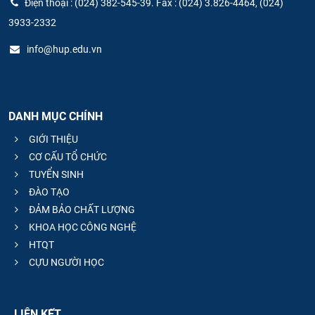
Điện thoại : (024) 382-545-39. Fax : (024) 3.826-4464, (024)
3933-2332
info@hup.edu.vn
DANH MỤC CHÍNH
GIỚI THIỆU
CƠ CẤU TỔ CHỨC
TUYỂN SINH
ĐÀO TẠO
ĐẢM BẢO CHẤT LƯỢNG
KHOA HỌC CÔNG NGHỆ
HTQT
CỰU NGƯỜI HỌC
LIÊN KẾT