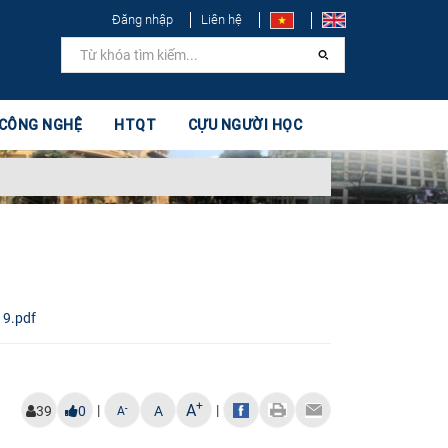
Đăng nhập
Liên hệ
 CÔNG NGHỆ
HTQT
CỰU NGƯỜI HỌC
19.pdf
+
A
|
|
-
39
0
A
A