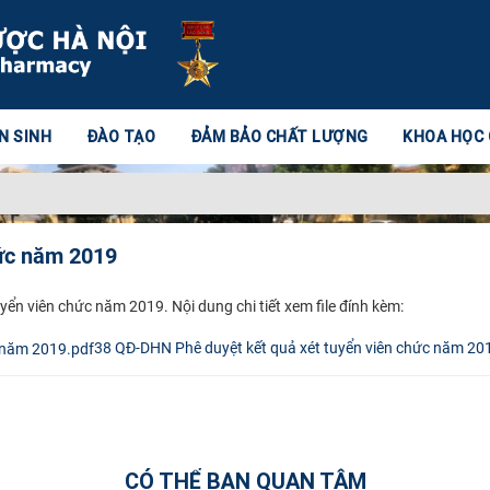
N SINH
ĐÀO TẠO
ĐẢM BẢO CHẤT LƯỢNG
KHOA HỌC
hức năm 2019
uyển viên chức năm 2019.
Nội dung chi tiết xem file đính kèm:​
38 QĐ-DHN Phê duyệt kết quả xét tuyển viên chức năm 20
CÓ THỂ BẠN QUAN TÂM