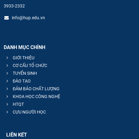
3933-2332
info@hup.edu.vn
DANH MỤC CHÍNH
GIỚI THIỆU
CƠ CẤU TỔ CHỨC
TUYỂN SINH
ĐÀO TẠO
ĐẢM BẢO CHẤT LƯỢNG
KHOA HỌC CÔNG NGHỆ
HTQT
CỰU NGƯỜI HỌC
LIÊN KẾT