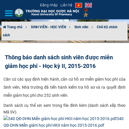
Đăng nhập
Liên hệ
Trang chủ
SINH VIÊN - HỌC VIÊN
Sinh viên
Chế độ chính
sách
GIỚI THIỆU
CƠ CẤU TỔ CHỨC
Thông báo danh sách sinh viên được miễn
giảm học phí - Học kỳ II, 2015-2016
TUYỂN SINH
​​Căn cứ các quy định hiện hành, căn cứ hồ sơ miễn giảm học phí của
ĐÀO TẠO
Sinh viên, Nhà trường đã tiến hành kiểm tra hồ sơ và ra quyết định
ĐẢM BẢO CHẤT LƯỢNG
miễn giảm học phí cho 252 sinh viên.
Danh sách cụ thể xin xem trong file đính kèm (danh sách xếp theo
KHOA HỌC CÔNG NGHỆ
Mã SV).
340
HTQT
QĐ-DHN Miễn giảm học phí HKII năm học 2015-2016.pdf