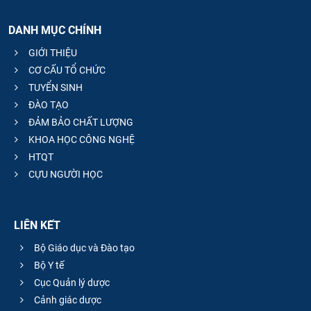
DANH MỤC CHÍNH
GIỚI THIỆU
CƠ CẤU TỔ CHỨC
TUYỂN SINH
ĐÀO TẠO
ĐẢM BẢO CHẤT LƯỢNG
KHOA HỌC CÔNG NGHỆ
HTQT
CỰU NGƯỜI HỌC
LIÊN KẾT
Bộ Giáo dục và Đào tạo
Bộ Y tế
Cục Quản lý dược
Cảnh giác dược