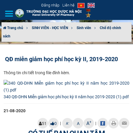
Đăng nhập
Liên hệ
Trang chủ
SINH VIÊN - HỌC VIÊN
Sinh viên
Chế độ chính
sách
GIỚI THIỆU
CƠ CẤU TỔ CHỨC
QĐ miễn giảm học phí học kỳ II, 2019-2020
TUYỂN SINH
Thông tin chi tiết trong file đính kèm.
ĐÀO TẠO
ĐẢM BẢO CHẤT LƯỢNG
340 QĐ-DHN Miễn giảm học phí học kỳ II năm học 2019-2020 (1).pdf
21-08-2020
KHOA HỌC CÔNG NGHỆ
+
A
|
|
-
51
0
A
A
HTQT