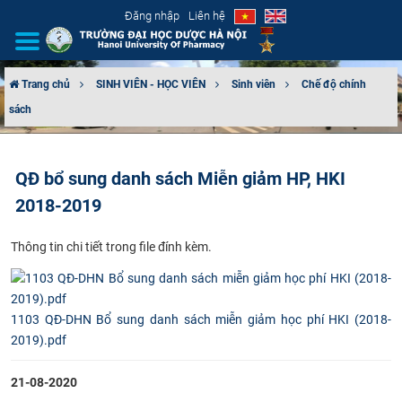
Đăng nhập
Liên hệ
Trang chủ
SINH VIÊN - HỌC VIÊN
Sinh viên
Chế độ chính
sách
GIỚI THIỆU
CƠ CẤU TỔ CHỨC
QĐ bổ sung danh sách Miễn giảm HP, HKI
2018-2019
TUYỂN SINH
Thông tin chi tiết trong file đính kèm.
ĐÀO TẠO
ĐẢM BẢO CHẤT LƯỢNG
1103 QĐ-DHN Bổ sung danh sách miễn giảm học phí HKI (2018-
KHOA HỌC CÔNG NGHỆ
2019).pdf
HTQT
21-08-2020