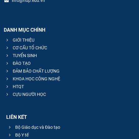
info@hup.edu.vn
DANH MỤC CHÍNH
GIỚI THIỆU
CƠ CẤU TỔ CHỨC
TUYỂN SINH
ĐÀO TẠO
ĐẢM BẢO CHẤT LƯỢNG
KHOA HỌC CÔNG NGHỆ
HTQT
CỰU NGƯỜI HỌC
LIÊN KẾT
Bộ Giáo dục và Đào tạo
Bộ Y tế