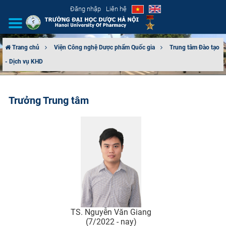
Đăng nhập
Liên hệ
Trang chủ
Viện Công nghệ Dược phẩm Quốc gia
Trung tâm Đào tạo
- Dịch vụ KHD
GIỚI THIỆU
CƠ CẤU TỔ CHỨC
Trưởng Trung tâm
TUYỂN SINH
ĐÀO TẠO
ĐẢM BẢO CHẤT LƯỢNG
KHOA HỌC CÔNG NGHỆ
TS. Nguyễn Văn Giang
HTQT
(7/2022 - nay)