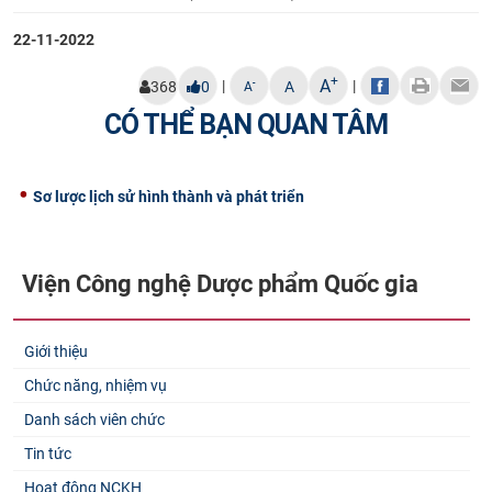
CỰU NGƯỜI HỌC
22-11-2022
+
A
|
|
-
368
0
A
A
CÓ THỂ BẠN QUAN TÂM
Sơ lược lịch sử hình thành và phát triển
Viện Công nghệ Dược phẩm Quốc gia
Giới thiệu
Chức năng, nhiệm vụ
Danh sách viên chức
Tin tức
Hoạt động NCKH