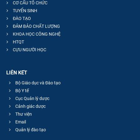
CƠ CẤU TỔ CHỨC
TUYỂN SINH
ĐÀO TẠO
ĐẢM BẢO CHẤT LƯỢNG
KHOA HỌC CÔNG NGHỆ
HTQT
CỰU NGƯỜI HỌC
LIÊN KẾT
Bộ Giáo dục và Đào tạo
Bộ Y tế
Cục Quản lý dược
Cảnh giác dược
Thư viện
Email
Quản lý đào tạo