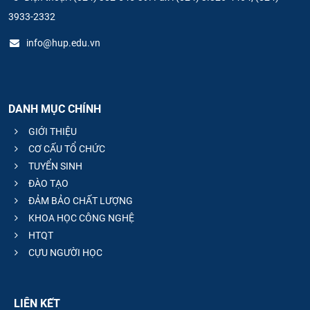
3933-2332
info@hup.edu.vn
DANH MỤC CHÍNH
GIỚI THIỆU
CƠ CẤU TỔ CHỨC
TUYỂN SINH
ĐÀO TẠO
ĐẢM BẢO CHẤT LƯỢNG
KHOA HỌC CÔNG NGHỆ
HTQT
CỰU NGƯỜI HỌC
LIÊN KẾT