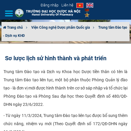
Đăng nhập
Liên hệ
Trang chủ
Viện Công nghệ Dược phẩm Quốc gia
Trung tâm Đào tạo
- Dịch vụ KHD
GIỚI THIỆU
CƠ CẤU TỔ CHỨC
Sơ lược lịch sử hình thành và phát triển
TUYỂN SINH
Trung tâm Đào tạo và Dịch vụ Khoa học Dược tiền thân có tên là
Trung tâm Đào tạo liên tục, một bộ phận thuộc Phòng Quản lý đào
ĐÀO TẠO
tạo - là đơn vị mới được hình thành trên cơ sở sáp nhập và tổ chức lại
ĐẢM BẢO CHẤT LƯỢNG
Phòng Đào tạo và Phòng Sau đại học theo Quyết định số 480/QĐ-
DHN ngày 23/6/2022.
KHOA HỌC CÔNG NGHỆ
- Từ ngày 11/3/2024, Trung tâm Đào tạo liên tục được bổ sung thêm
HTQT
chức năng, nhiệm vụ mới (Theo Quyết định số 172/QĐ-DHN ngày