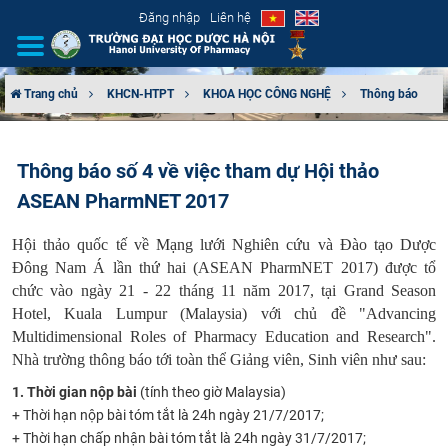
Đăng nhập
Liên hệ
Trang chủ
KHCN-HTPT
KHOA HỌC CÔNG NGHỆ
Thông báo
GIỚI THIỆU
Thông báo số 4 về việc tham dự Hội thảo
CƠ CẤU TỔ CHỨC
ASEAN PharmNET 2017
TUYỂN SINH
Hội thảo quốc tế về Mạng lưới Nghiên cứu và Đào tạo Dược
Đông Nam Á lần thứ hai (ASEAN PharmNET 2017) được tổ
ĐÀO TẠO
chức vào ngày 21 - 22 tháng 11 năm 2017, tại Grand Season
Hotel, Kuala Lumpur (Malaysia) với chủ đề "Advancing
ĐẢM BẢO CHẤT LƯỢNG
Multidimensional Roles of Pharmacy Education and Research".
Nhà trường thông báo tới toàn thể Giảng viên, Sinh viên như sau:
KHOA HỌC CÔNG NGHỆ
1. Thời gian nộp bài
(tính theo giờ Malaysia)
+ Thời hạn nộp bài tóm tắt là 24h ngày 21/7/2017;
HTQT
+ Thời hạn chấp nhận bài tóm tắt là 24h ngày 31/7/2017;