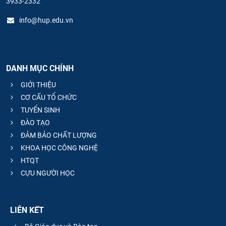
3933-2332
info@hup.edu.vn
DANH MỤC CHÍNH
GIỚI THIỆU
CƠ CẤU TỔ CHỨC
TUYỂN SINH
ĐÀO TẠO
ĐẢM BẢO CHẤT LƯỢNG
KHOA HỌC CÔNG NGHỆ
HTQT
CỰU NGƯỜI HỌC
LIÊN KẾT