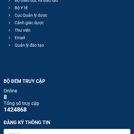
Bộ Giáo dục và Đào tạo
Bộ Y tế
Cục Quản lý dược
Cảnh giác dược
Thư viện
Email
Quản lý đào tạo
BỘ ĐẾM TRUY CẬP
Online
8
Tổng số truy cập
1424868
ĐĂNG KÝ THÔNG TIN