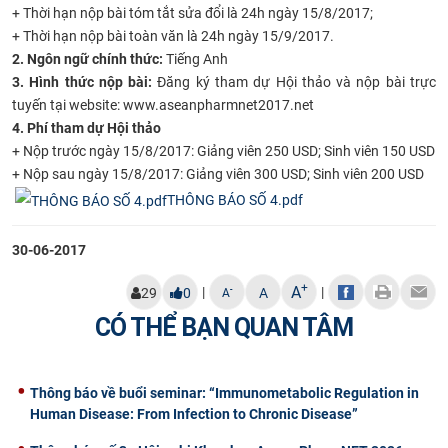
+ Thời hạn nộp bài tóm tắt sửa đổi là 24h ngày 15/8/2017;
CỰU NGƯỜI HỌC
+ Thời hạn nộp bài toàn văn là 24h ngày 15/9/2017.
2. Ngôn ngữ chính thức:
Tiếng Anh
3. Hình thức nộp bài:
Đăng ký tham dự Hội thảo và nộp bài trực
tuyến tại website: www.aseanpharmnet2017.net
4. Phí tham dự Hội thảo
+ Nộp trước ngày 15/8/2017: Giảng viên 250 USD; Sinh viên 150 USD
+ Nộp sau ngày 15/8/2017: Giảng viên 300 USD; Sinh viên 200 USD
THÔNG BÁO SỐ 4.pdf
30-06-2017
+
A
|
|
-
29
0
A
A
CÓ THỂ BẠN QUAN TÂM
Thông báo về buổi seminar: “Immunometabolic Regulation in
Human Disease: From Infection to Chronic Disease”