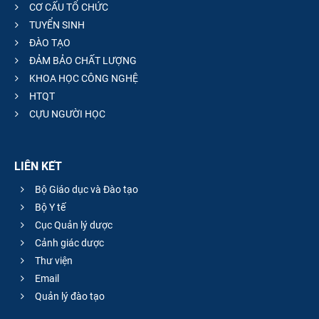
CƠ CẤU TỔ CHỨC
TUYỂN SINH
ĐÀO TẠO
ĐẢM BẢO CHẤT LƯỢNG
KHOA HỌC CÔNG NGHỆ
HTQT
CỰU NGƯỜI HỌC
LIÊN KẾT
Bộ Giáo dục và Đào tạo
Bộ Y tế
Cục Quản lý dược
Cảnh giác dược
Thư viện
Email
Quản lý đào tạo