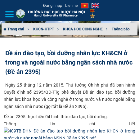
Đăng nhập
Liên hệ
Trang chủ
KHCN-HTPT
KHOA HỌC CÔNG NGHỆ
Thông báo
GIỚI THIỆU
Đề án đào tạo, bồi dưỡng nhân lực KH&CN ở
CƠ CẤU TỔ CHỨC
trong và ngoài nước bằng ngân sách nhà nước
TUYỂN SINH
(Đề án 2395)
Ngày 25 tháng 12 năm 2015, Thủ tướng Chính phủ đã ban hành
ĐÀO TẠO
Quyết định số 2395/QĐ-TTg phê duyệt Đề án đào tạo, bồi dưỡng
nhân lực khoa học và công nghệ ở trong nước và nước ngoài bằng
ĐẢM BẢO CHẤT LƯỢNG
ngân sách nhà nước (gọi tắt là Đề án 2395).
KHOA HỌC CÔNG NGHỆ
​Đề án 2395 thực hiện 04 hình thức đào tạo, bồi dưỡng.
Thông tin chi tiết
HTQT