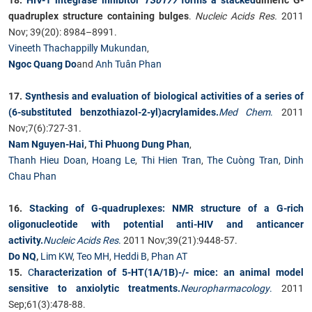
quadruplex structure containing bulges
.
Nucleic Acids Res.
2011
CỰU NGƯỜI HỌC
Nov; 39(20): 8984–8991.
Vineeth Thachappilly Mukundan
,
Ngoc Quang Do
and
Anh Tuân Phan
17.
Synthesis and evaluation of biological activities of a series of
(6-substituted benzothiazol-2-yl)acrylamides.
Med Chem
.
2011
Nov;7(6):727-31.
Nam Nguyen-Hai
,
Thi Phuong Dung Phan
,
Thanh Hieu Doan
,
Hoang Le
,
Thi Hien Tran
,
The Cuòng Tran
,
Dinh
Chau Phan
16.
Stacking of G-quadruplexes: NMR structure of a G-rich
oligonucleotide with potential anti-HIV and anticancer
activity.
Nucleic Acids Res
.
2011 Nov;39(21):9448-57.
Do NQ
,
Lim KW
,
Teo MH
,
Heddi B
,
Phan AT
15.
C
haracterization of 5-HT(1A/1B)-/- mice: an animal model
sensitive to anxiolytic treatments.
Neuropharmacology
.
2011
Sep;61(3):478-88.