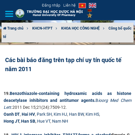
Đăng nhập
Liên hệ
Trang chủ
KHCN-HTPT
KHOA HỌC CÔNG NGHỆ
Công bố quốc
tế
GIỚI THIỆU
CƠ CẤU TỔ CHỨC
Các bài báo đăng trên tạp chí uy tín quốc tế
năm 2011
TUYỂN SINH
ĐÀO TẠO
19.
Benzothiazole-containing hydroxamic acids as histone
ĐẢM BẢO CHẤT LƯỢNG
deacetylase inhibitors and antitumor agents.
B
ioorg Med Chem
Lett.
2011 Dec 15;21(24):7509-12.
KHOA HỌC CÔNG NGHỆ
Oanh DT
,
Hai HV
,
Park SH
,
Kim HJ
,
Han BW
,
Kim HS
,
Hong JT
,
Han SB
,
Hue VT
,
Nam NH
HTQT
18.
HIV-1 integrase inhibitor
T30177
forms a stacked
dimeric G-