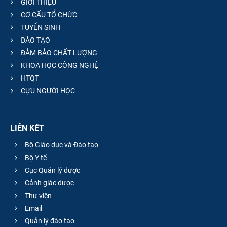
GIỚI THIỆU
CƠ CẤU TỔ CHỨC
TUYỂN SINH
ĐÀO TẠO
ĐẢM BẢO CHẤT LƯỢNG
KHOA HỌC CÔNG NGHỆ
HTQT
CỰU NGƯỜI HỌC
LIÊN KẾT
Bộ Giáo dục và Đào tạo
Bộ Y tế
Cục Quản lý dược
Cảnh giác dược
Thư viện
Email
Quản lý đào tạo