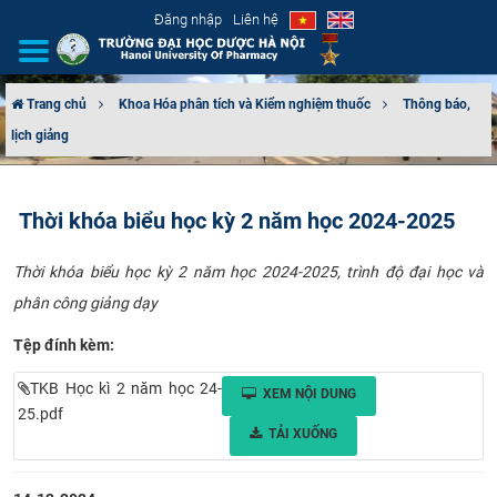
Đăng nhập
Liên hệ
Trang chủ
Khoa Hóa phân tích và Kiểm nghiệm thuốc
Thông báo,
lịch giảng
GIỚI THIỆU
CƠ CẤU TỔ CHỨC
Thời khóa biểu học kỳ 2 năm học 2024-2025
TUYỂN SINH
Thời khóa biểu học kỳ 2 năm học 2024-2025, trình độ đại học và
phân công giảng dạy
ĐÀO TẠO
Tệp đính kèm:
ĐẢM BẢO CHẤT LƯỢNG
TKB Học kì 2 năm học 24-
XEM NỘI DUNG
KHOA HỌC CÔNG NGHỆ
25.pdf
TẢI XUỐNG
HTQT