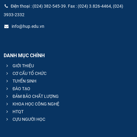
Điện thoại : (024) 382-545-39. Fax : (024) 3.826-4464, (024)
CỰU NGƯỜI HỌC
3933-2332
info@hup.edu.vn
DANH MỤC CHÍNH
GIỚI THIỆU
CƠ CẤU TỔ CHỨC
TUYỂN SINH
ĐÀO TẠO
ĐẢM BẢO CHẤT LƯỢNG
KHOA HỌC CÔNG NGHỆ
HTQT
CỰU NGƯỜI HỌC