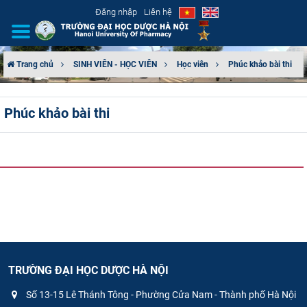
Đăng nhập
Liên hệ
Trang chủ
SINH VIÊN - HỌC VIÊN
Học viên
Phúc khảo bài thi
GIỚI THIỆU
Phúc khảo bài thi
CƠ CẤU TỔ CHỨC
TUYỂN SINH
ĐÀO TẠO
ĐẢM BẢO CHẤT LƯỢNG
KHOA HỌC CÔNG NGHỆ
TRƯỜNG ĐẠI HỌC DƯỢC HÀ NỘI
HTQT
Số 13-15 Lê Thánh Tông - Phường Cửa Nam - Thành phố Hà Nội