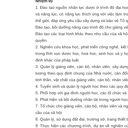
Nhiệm vụ
1. Đào tạo nguồn nhân lực dược ở trình độ đại học
và năng lực; có năng lực thích ứng với việc làm tr
thế giới, đáp ứng yêu cầu xây dựng và bảo vệ Tổ 
Đào tạo, bồi dưỡng nâng cao trình độ cho giảng v
Đào tạo các loại hình khác theo nhu cầu của xã h
quyền.
2. Nghiên cứu khoa học, phát triển công nghệ; kết
trong lĩnh vực dược học, hoá học, sinh học và y h
định khác của pháp luật.
3. Quản lý giảng viên, cán bộ, nhân viên; xây dựn
lượng theo quy định chung của Nhà nước, cân đối 
tinh thần, vật chất của giảng viên, cán bộ, nhân viê
4. Tuyển sinh và quản lý người học theo các quy đ
5. Phối hợp với gia đình người học, các tổ chức và
6. Phát hiện và bồi dưỡng nhân tài trong người họ
7. Tổ chức cho giảng viên, cán bộ, nhân viên và n
cầu của xã hội.
8. Quản lý, sử dụng đất đai, trường sở, trang thiết
9. Thực hiện các chương trình, dự án về nghiên c