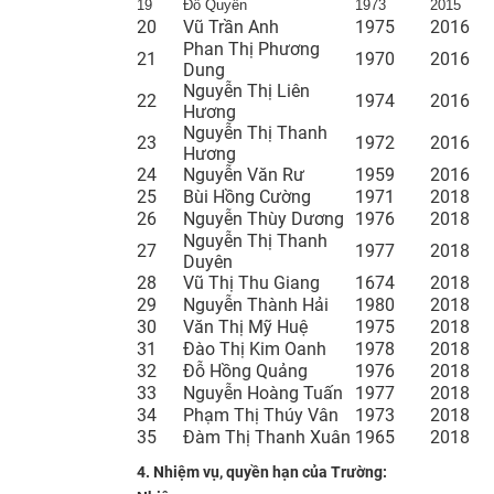
19
Đỗ Quyên
1973
2015
20
Vũ Trần Anh​
​1975
2016​
Phan Thị Phương
​21
​1970
​2016
Dung​
​Nguyễn Thị Liên
22
​1974
​​2016
Hương
Nguyễn Thị Thanh
​23
1972​
​2016​
Hương​
​24
​Nguyễn Văn Rư
1959​
​2016
​25
Bùi Hồng Cường​
​1971
​2018
26
​Nguyễn Thùy Dương
1976​
​​2018
​Nguyễn Thị Thanh
27
1977​
​​2018
Duyên
28
​Vũ Thị Thu Giang
1674​
​2018
​29
​Nguyễn Thành Hải
​1980
​2018
​30
​Văn Thị Mỹ Huệ
​1975
​2018
​31
​Đào Thị Kim Oanh
​1978
​2018
32
​Đỗ Hồng Quảng
1976​
​​2018
33
​Nguyễn Hoàng Tuấn
1977​
​​2018
​34
​Phạm Thị Thúy Vân
​1973
​​2018
​35
​Đàm Thị Thanh Xuân
​1965
​​2018
4. Nhiệm vụ, quyền hạn của Trường: