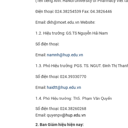
(Tên tiếng Anh: HaNoi University of Pharmacy Viết tắ
Điện thoại: 024.38254539 Fax: 04.3826446
Email: dkh@moet.edu.vn Website:
1.2. Hiệu trưởng: GS.TS Nguyễn Hải Nam
Số điện thoại:
Email:
namnh@hup.edu.vn​
1.3. Phó Hiệu trưởng: PGS. TS. NGUT. Đinh Thị Than
Số điện thoại: 024.39330770
Email:
haidtt@hup.edu.vn
1.4.
Phó Hiệu trưởng: ThS. Phạm Văn Quyến
Số điện thoại: 024.38260268
Email: quyenpv
@hup.edu.vn
2. Ban Giám hiệu hiện nay: