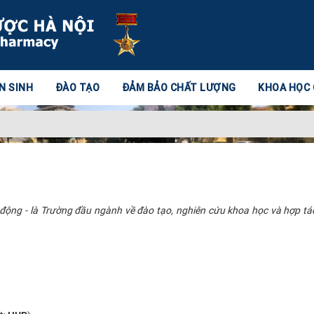
N SINH
ĐÀO TẠO
ĐẢM BẢO CHẤT LƯỢNG
KHOA HỌC
 động - là Trường đầu ngành về đào tạo, nghiên cứu khoa học và hợp tá