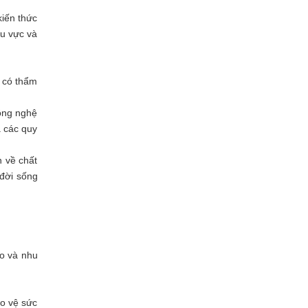
kiến thức
hu vực và
n có thẩm
công nghệ
à các quy
n về chất
 đời sống
ạo và nhu
ảo vệ sức