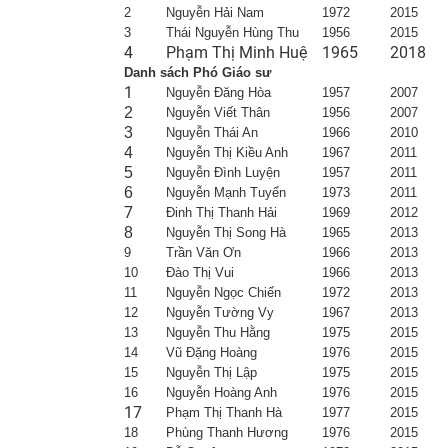
2
Nguyễn Hải Nam
1972
2015
3
Thái Nguyễn Hùng Thu
1956
2015
​4
​Phạm Thị Minh Huệ​
1965
20
18​
Danh sách Phó Giáo sư
1
Nguyễn Đăng Hòa
1957
2007
2
Nguyễn Viết Thân
1956
2007
3
Nguyễn Thái An
1966
2010
4
Nguyễn Thị Kiều Anh
1967
2011
5
Nguyễn Đình Luyện
1957
2011
6
Nguyễn Mạnh Tuyển
1973
2011
7
Đinh Thị Thanh Hải
1969
2012
8
Nguyễn Thị Song Hà
1965
2013
9
Trần Văn Ơn
1966
2013
10
Đào Thị Vui
1966
2013
11
Nguyễn Ngọc Chiến
1972
2013
12
Nguyễn Tường Vy
1967
2013
13
Nguyễn Thu Hằng
1975
2015
14
Vũ Đặng Hoàng
1976
2015
15
Nguyễn Thị Lập
1975
2015
16
Nguyễn Hoàng Anh
1976
2015
17
Phạm Thị Thanh Hà
1977
2015
18
Phùng Thanh Hương
1976
2015