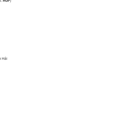
t:
HUP
)
h Hải