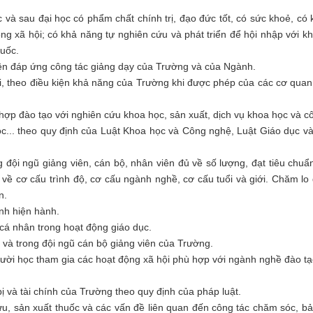
 và sau đại học có phẩm chất chính trị, đạo đức tốt, có sức khoẻ, có 
ong xã hội; có khả năng tự nghiên cứu và phát triển để hội nhập với k
quốc.
iên đáp ứng công tác giảng dạy của Trường và của Ngành.
ội, theo điều kiện khả năng của Trường khi được phép của các cơ qua
 hợp đào tạo với nghiên cứu khoa học, sản xuất, dịch vụ khoa học và 
ọc... theo quy định của Luật Khoa học và Công nghệ, Luật Giáo dục v
g đội ngũ giảng viên, cán bộ, nhân viên đủ về số lượng, đạt tiêu chuẩ
về cơ cấu trình độ, cơ cấu ngành nghề, cơ cấu tuổi và giới. Chăm lo
n.
ịnh hiện hành.
 cá nhân trong hoạt động giáo dục.
c và trong đội ngũ cán bộ giảng viên của Trường.
gười học tham gia các hoạt động xã hội phù hợp với ngành nghề đào t
 bị và tài chính của Trường theo quy định của pháp luật.
ứu, sản xuất thuốc và các vấn đề liên quan đến công tác chăm sóc, b