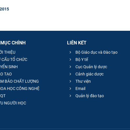
 2015
 MỤC CHÍNH
LIÊN KẾT
ỚI THIỆU
Bộ Giáo dục và Đào tạo
 CẤU TỔ CHỨC
Bộ Y tế
YỂN SINH
Cục Quản lý dược
O TẠO
Cảnh giác dược
M BẢO CHẤT LƯỢNG
Thư viện
OA HỌC CÔNG NGHỆ
Email
QT
Quản lý đào tạo
̣U NGƯỜI HỌC