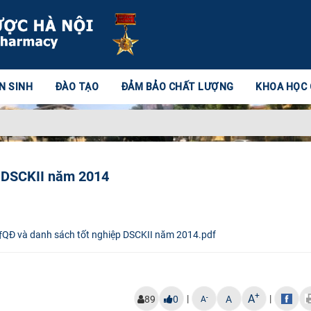
N SINH
ĐÀO TẠO
ĐẢM BẢO CHẤT LƯỢNG
KHOA HỌC
p DSCKII năm 2014
QĐ và danh sách tốt nghiệp DSCKII năm 2014.pdf
+
A
|
|
-
89
0
A
A