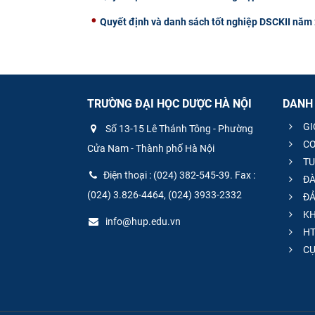
Quyết định và danh sách tốt nghiệp DSCKII năm
TRƯỜNG ĐẠI HỌC DƯỢC HÀ NỘI
DANH
GI
Số 13-15 Lê Thánh Tông - Phường
CƠ
Cửa Nam - Thành phố Hà Nội
TU
Điện thoại : (024) 382-545-39. Fax :
ĐÀ
(024) 3.826-4464, (024) 3933-2332
ĐẢ
KH
info@hup.edu.vn
HT
CƯ