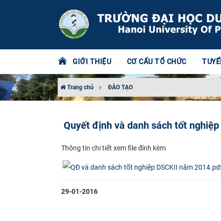
GIỚI THIỆU
CƠ CẤU TỔ CHỨC
TUYỂ
Trang chủ
ĐÀO TẠO
Quyết định và danh sách tốt nghiệ
Thô​ng tin chi tiết xem file đính kèm
29-01-2016