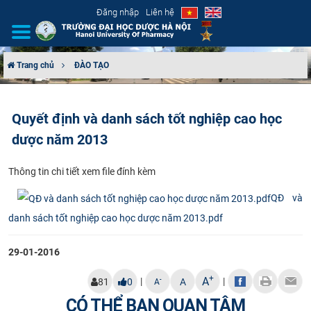
Đăng nhập
Liên hệ
Trang chủ
ĐÀO TẠO
GIỚI THIỆU
Quyết định và danh sách tốt nghiệp cao học
CƠ CẤU TỔ CHỨC
dược năm 2013
TUYỂN SINH
Thô​ng tin chi tiết xem file đính kèm​
ĐÀO TẠO
QĐ và
danh sách tốt nghiệp cao học dược năm 2013.pdf
ĐẢM BẢO CHẤT LƯỢNG
29-01-2016
KHOA HỌC CÔNG NGHỆ
+
A
|
|
-
81
0
A
A
HTQT
CÓ THỂ BẠN QUAN TÂM