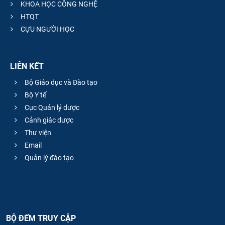
KHOA HỌC CÔNG NGHỆ
HTQT
CỰU NGƯỜI HỌC
LIÊN KẾT
Bộ Giáo dục và Đào tạo
Bộ Y tế
Cục Quản lý dược
Cảnh giác dược
Thư viện
Email
Quản lý đào tạo
BỘ ĐẾM TRUY CẬP