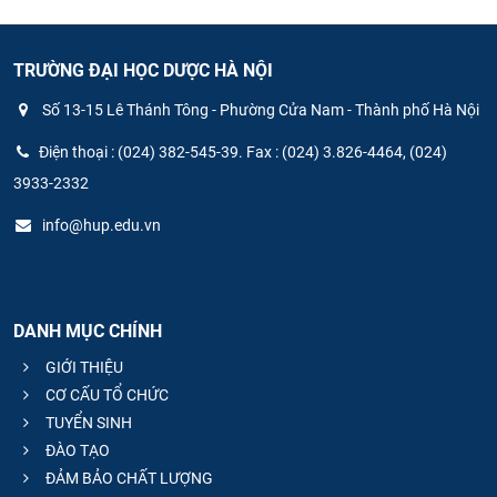
TRƯỜNG ĐẠI HỌC DƯỢC HÀ NỘI
Số 13-15 Lê Thánh Tông - Phường Cửa Nam - Thành phố Hà Nội
Điện thoại : (024) 382-545-39. Fax : (024) 3.826-4464, (024)
3933-2332
info@hup.edu.vn
DANH MỤC CHÍNH
GIỚI THIỆU
CƠ CẤU TỔ CHỨC
TUYỂN SINH
ĐÀO TẠO
ĐẢM BẢO CHẤT LƯỢNG